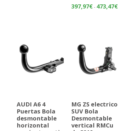
Rango
397,97
€
473,47
€
-
de
precios
desde
397,97
hasta
473,47
AUDI A6 4
MG ZS electrico
Puertas Bola
SUV Bola
desmontable
Desmontable
horizontal
vertical RMCu