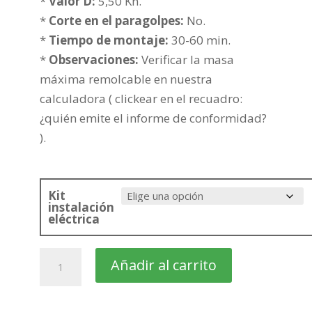
hasta
*
Valor D:
5,50 Kn.
261,90€
*
Corte en el paragolpes:
No.
*
Tiempo de montaje:
30-60 min.
*
Observaciones:
Verificar la masa
máxima remolcable en nuestra
calculadora ( clickear en el recuadro:
¿quién emite el informe de conformidad?
).
Kit
instalación
eléctrica
citroën
Añadir al carrito
C4
Cactus