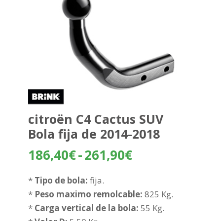
citroën C4 Cactus SUV
Bola fija de 2014-2018
Rango
186,40
€
-
261,90
€
de
precios:
*
Tipo de bola:
fija.
desde
*
Peso maximo remolcable:
825 Kg.
186,40€
*
Carga vertical de la bola:
55 Kg.