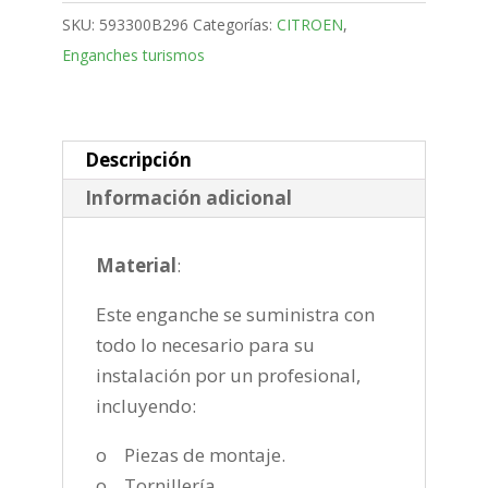
SUV
SKU:
593300B296
Categorías:
CITROEN
,
Bola
Enganches turismos
fija
de
2014-
2018
Descripción
cantidad
Información adicional
Material
:
Este enganche se suministra con
todo lo necesario para su
instalación por un profesional,
incluyendo:
o Piezas de montaje.
o Tornillería.