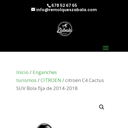
678 52 67 65
info@remolqueszabala.com
Inicio
/
Enganches
turismos
/
CITROEN
/ citroën C4 Cactus
SUV Bola fija de 2014-2018