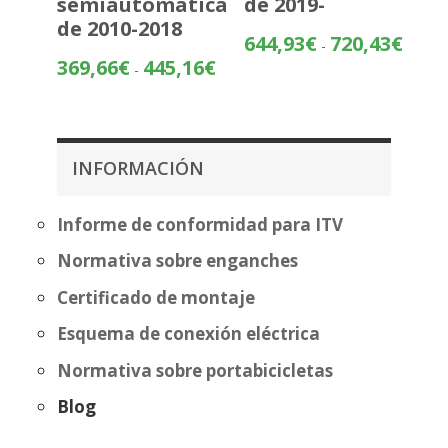
semiautomatica
de 2019-
de 2010-2018
Rango
644,93
€
720,43
€
-
de
Rango
369,66
€
445,16
€
-
precios
de
desde
precios:
644,93
desde
hasta
369,66€
INFORMACIÓN
720,43
hasta
445,16€
Informe de conformidad para ITV
Normativa sobre enganches
Certificado de montaje
Esquema de conexión eléctrica
Normativa sobre portabicicletas
Blog