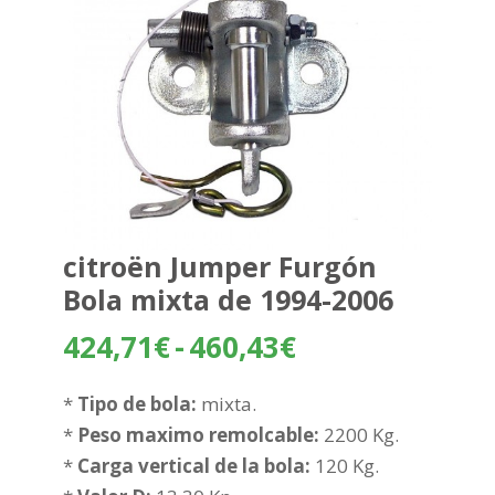
citroën Jumper Furgón
Bola mixta de 1994-2006
Rango
424,71
€
-
460,43
€
de
precios:
*
Tipo de bola:
mixta.
desde
*
Peso maximo remolcable:
2200 Kg.
424,71€
*
Carga vertical de la bola:
120 Kg.