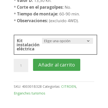
hasta
*
Valor D:
13,30 Kn.
460,43€
*
Corte en el paragolpes:
No.
*
Tiempo de montaje:
60-90 min.
*
Observaciones:
(excluido 4WD).
Kit
instalación
eléctrica
citroën
Añadir al carrito
Jumper
Furgón
Bola
SKU:
400301B328
Categorías:
CITROEN
,
mixta
Enganches turismos
de
1994-