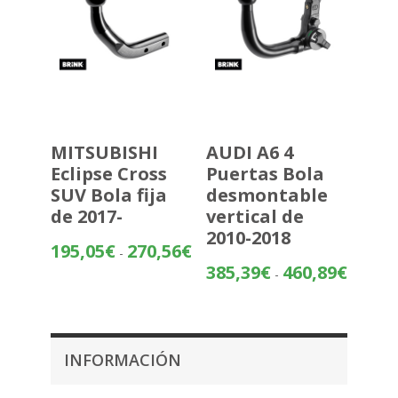
MITSUBISHI
AUDI A6 4
Eclipse Cross
Puertas Bola
SUV Bola fija
desmontable
de 2017-
vertical de
2010-2018
Rango
195,05
€
270,56
€
-
de
Rango
385,39
€
460,89
€
-
precios:
de
desde
precios:
195,05€
desde
hasta
385,39€
INFORMACIÓN
270,56€
hasta
460,89€