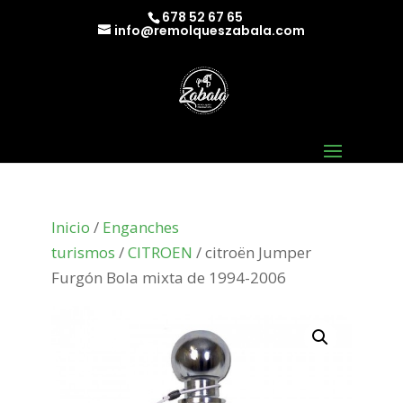
678 52 67 65
info@remolqueszabala.com
Inicio
/
Enganches
turismos
/
CITROEN
/ citroën Jumper
Furgón Bola mixta de 1994-2006