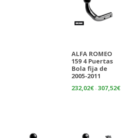
ALFA ROMEO
159 4 Puertas
Bola fija de
2005-2011
Rango
232,02
€
307,52
€
-
de
precios:
desde
232,02€
hasta
307,52€