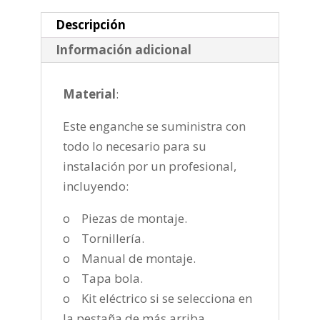
2021-
cantidad
Descripción
Información adicional
Material
:
Este enganche se suministra con
todo lo necesario para su
instalación por un profesional,
incluyendo:
o Piezas de montaje.
o Tornillería.
o Manual de montaje.
o Tapa bola.
o Kit eléctrico si se selecciona en
la pestaña de más arriba.