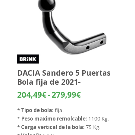
DACIA Sandero 5 Puertas
Bola fija de 2021-
Rango
204,49
€
-
279,99
€
de
precios:
*
Tipo de bola:
fija.
desde
*
Peso maximo remolcable:
1100 Kg.
204,49€
*
Carga vertical de la bola:
75 Kg.