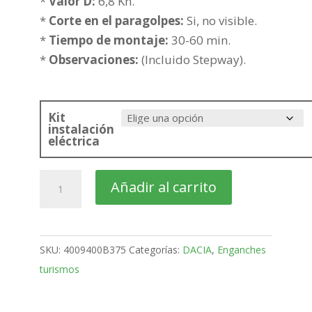
hasta
*
Valor D:
6,8 Kn.
279,99€
*
Corte en el paragolpes:
Si, no visible.
*
Tiempo de montaje:
30-60 min.
*
Observaciones:
(Incluido Stepway).
Kit
instalación
eléctrica
DACIA
Añadir al carrito
Sandero
5
Puertas
SKU:
4009400B375
Categorías:
DACIA
,
Enganches
Bola
turismos
fija
de