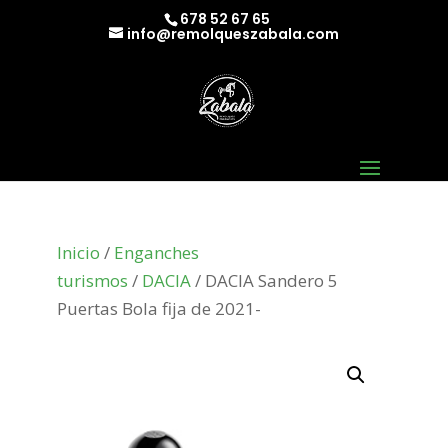
678 52 67 65
info@remolqueszabala.com
Inicio
/
Enganches
turismos
/
DACIA
/ DACIA Sandero 5
Puertas Bola fija de 2021-