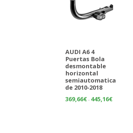
AUDI A6 4
Puertas Bola
desmontable
horizontal
semiautomatica
de 2010-2018
Rango
369,66
€
445,16
€
-
de
precios:
desde
369,66€
hasta