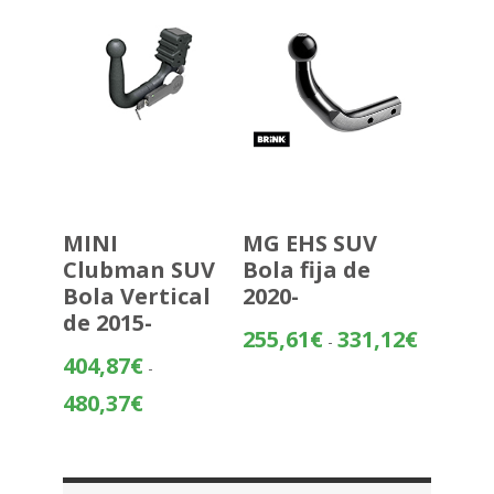
445,16€
MINI
MG EHS SUV
Clubman SUV
Bola fija de
Bola Vertical
2020-
de 2015-
Rango
255,61
€
331,12
€
-
de
404,87
€
-
precios:
Rango
480,37
€
desde
de
255,61€
precios:
hasta
desde
331,12€