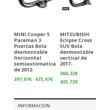
MINI Cooper S
MITSUBISHI
Paceman 3
Eclipse Cross
Puertas Bola
SUV Bola
desmontable
desmontable
horizontal
vertical de
semiautomatica
2017-
de 2012-
360,22
€
-
Rango
397,97
€
473,47
€
-
Rango
435,72
€
de
de
precios:
precios:
desde
desde
397,97€
360,22€
INFORMACIÓN
hasta
hasta