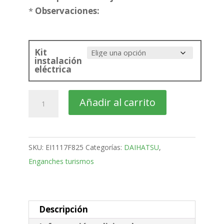
*
Observaciones:
Kit
instalación
eléctrica
DAIHATSU
Añadir al carrito
Terios
Todoterreno
bola
SKU:
EI1117F825
Categorías:
DAIHATSU
,
Desmontable
Enganches turismos
Horizontal
de
2006
-
Descripción
2022