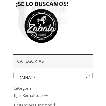
CATEGORÍAS
DAIHATSU
×
Categoría
Ejes Remolques

Enganches turismos
