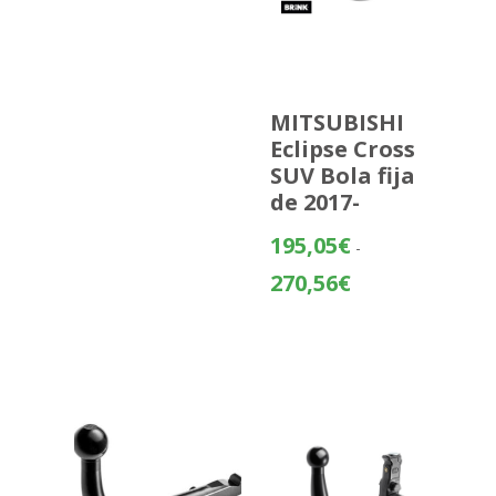
MITSUBISHI
Eclipse Cross
SUV Bola fija
de 2017-
195,05
€
-
Rango
270,56
€
de
precios:
desde
195,05€
hasta
270,56€