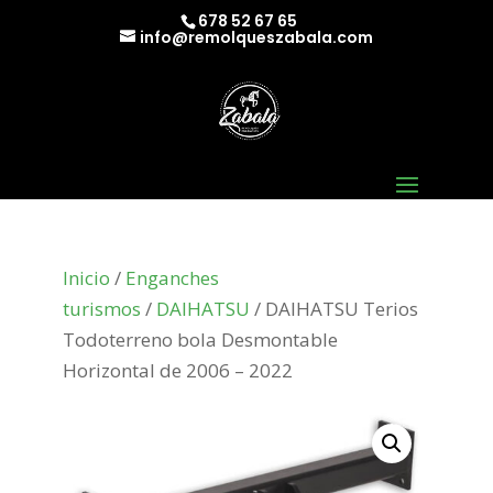
678 52 67 65
info@remolqueszabala.com
Inicio
/
Enganches
turismos
/
DAIHATSU
/ DAIHATSU Terios
Todoterreno bola Desmontable
Horizontal de 2006 – 2022