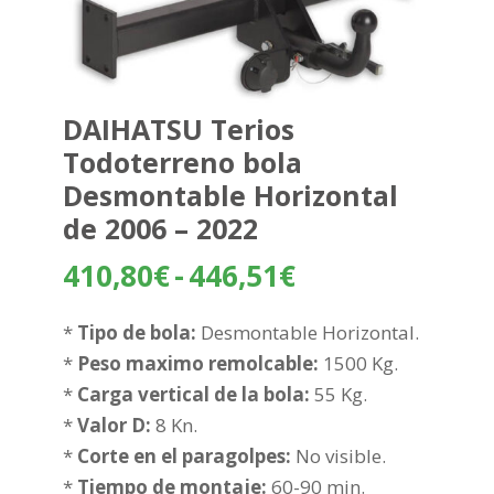
DAIHATSU Terios
Todoterreno bola
Desmontable Horizontal
de 2006 – 2022
Rango
410,80
€
-
446,51
€
de
precios:
*
Tipo de bola:
Desmontable Horizontal.
desde
*
Peso maximo remolcable:
1500 Kg.
410,80€
*
Carga vertical de la bola:
55 Kg.
hasta
*
Valor D:
8 Kn.
446,51€
*
Corte en el paragolpes:
No visible.
*
Tiempo de montaje:
60-90 min.