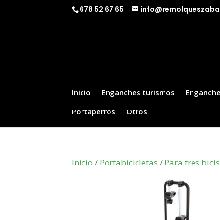
678 52 67 65
info@remolqueszaba
Inicio
Enganches turismos
Enganche
Portaperros
Otros
Inicio
/
Portabicicletas
/
Para tres bicis