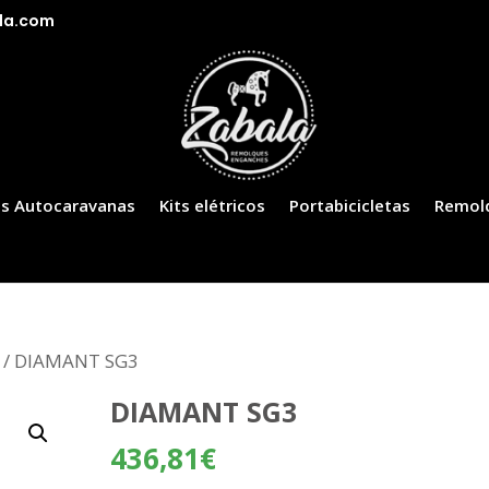
la.com
s Autocaravanas
Kits elétricos
Portabicicletas
Remol
/ DIAMANT SG3
DIAMANT SG3
436,81
€