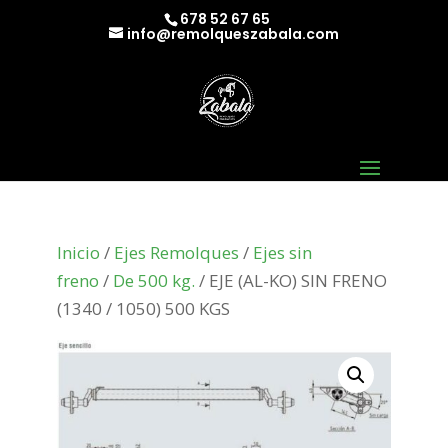
678 52 67 65
info@remolqueszabala.com
Inicio
/
Ejes Remolques
/
Ejes sin
freno
/
De 500 kg.
/ EJE (AL-KO) SIN FRENO
(1340 / 1050) 500 KGS