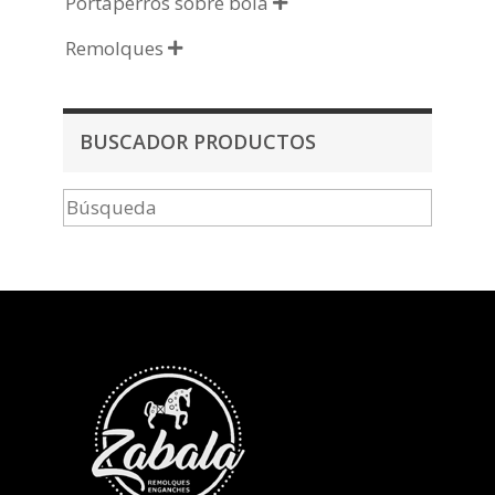
Portaperros sobre bola

Remolques

BUSCADOR PRODUCTOS