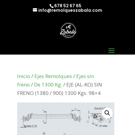
678 52 67 65
info@remolqueszabala.com
Inicio
/
Ejes Remolques
/
Ejes sin
freno
/
De 1300 Kg.
/ EJE (AL-KO) SIN
FRENO (1380 / 900) 1300 Kgs. 98×4