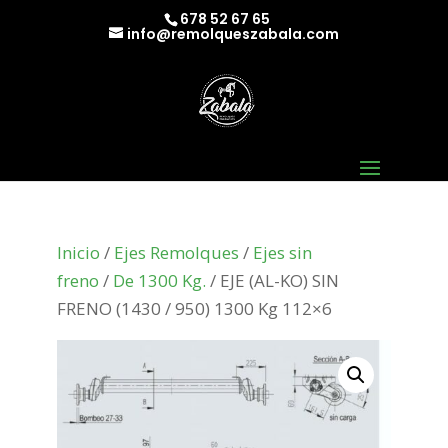
678 52 67 65
info@remolqueszabala.com
Inicio
/
Ejes Remolques
/
Ejes sin
freno
/
De 1300 Kg.
/ EJE (AL-KO) SIN
FRENO (1430 / 950) 1300 Kg 112×6