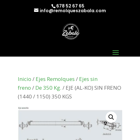
678 52 67 65
info@remolqueszabala.com
Inicio
/
Ejes Remolques
/
Ejes sin
freno
/
De 350 Kg.
/ EJE (AL-KO) SIN FRENO
(1440 / 1150) 350 KGS