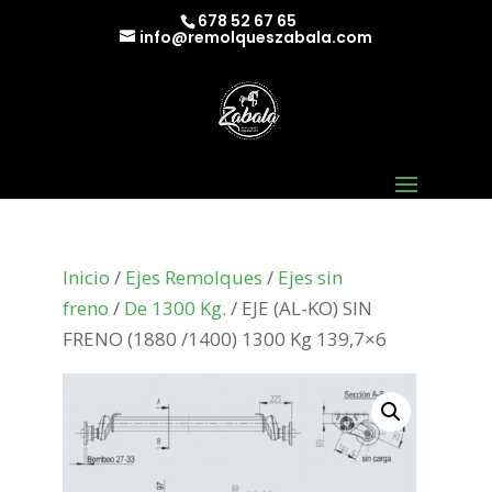
678 52 67 65
info@remolqueszabala.com
Inicio
/
Ejes Remolques
/
Ejes sin
freno
/
De 1300 Kg.
/ EJE (AL-KO) SIN
FRENO (1880 /1400) 1300 Kg 139,7×6