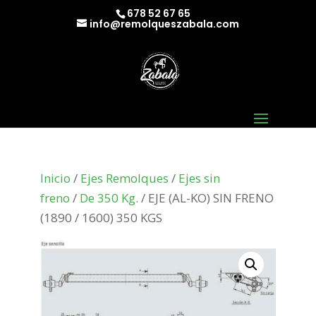
678 52 67 65
info@remolqueszabala.com
Inicio
/
Ejes Remolques
/
Ejes sin
freno
/
De 350 Kg.
/ EJE (AL-KO) SIN FRENO
(1890 / 1600) 350 KGS