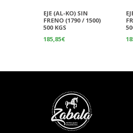
EJE (AL-KO) SIN
EJ
FRENO (1790 / 1500)
FR
500 KGS
50
185,85
€
18