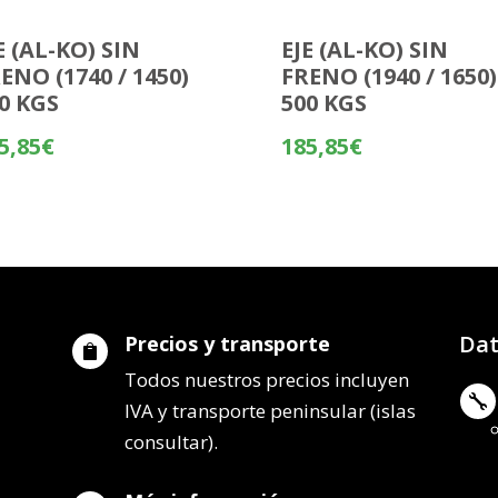
E (AL-KO) SIN
EJE (AL-KO) SIN
ENO (1740 / 1450)
FRENO (1940 / 1650)
0 KGS
500 KGS
5,85
€
185,85
€
Dat
Precios y transporte

Todos nuestros precios incluyen

IVA y transporte peninsular (islas
consultar).