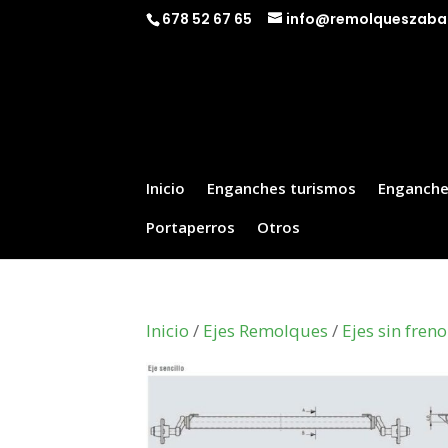
678 52 67 65
info@remolqueszaba
Inicio
Enganches turismos
Enganche
Portaperros
Otros
Inicio
/
Ejes Remolques
/
Ejes sin freno