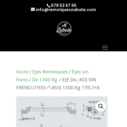
678 52 67 65
info@remolqueszabala.com
Inicio
/
Ejes Remolques
/
Ejes sin
freno
/
De 1300 Kg.
/ EJE (AL-KO) SIN
FRENO (1930 /1450) 1300 Kg 139,7×6