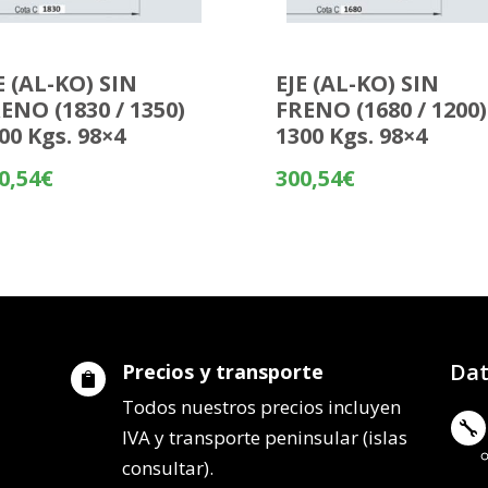
E (AL-KO) SIN
EJE (AL-KO) SIN
ENO (1830 / 1350)
FRENO (1680 / 1200)
00 Kgs. 98×4
1300 Kgs. 98×4
0,54
€
300,54
€
Dat
Precios y transporte

Todos nuestros precios incluyen

IVA y transporte peninsular (islas
consultar).