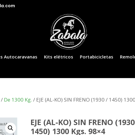
la.com
s Autocaravanas
Kits elétricos
Portabicicletas
Remol
/
De 1300 Kg.
/ EJE (AL-KO) SIN FRENO (1930 / 1450) 130
EJE (AL-KO) SIN FRENO (1930
1450) 1300 Kgs. 98×4