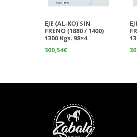
EJE (AL-KO) SIN
EJ
FRENO (1880 / 1400)
FR
1300 Kgs. 98×4
13
300,54
€
30