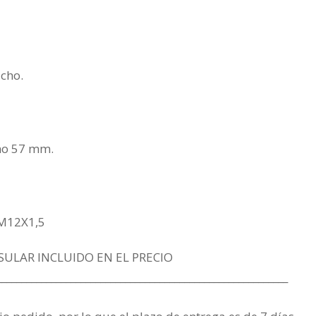
cho.
imo 57 mm.
 M12X1,5
SULAR INCLUIDO EN EL PRECIO
___________________________________________________________