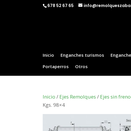
678 52 67 65
info@remolqueszaba
Inicio
Enganches turismos
Enganche
Portaperros
Otros
Inicio
/
Ejes Remolques
/
Ejes sin freno
Kgs. 98×4