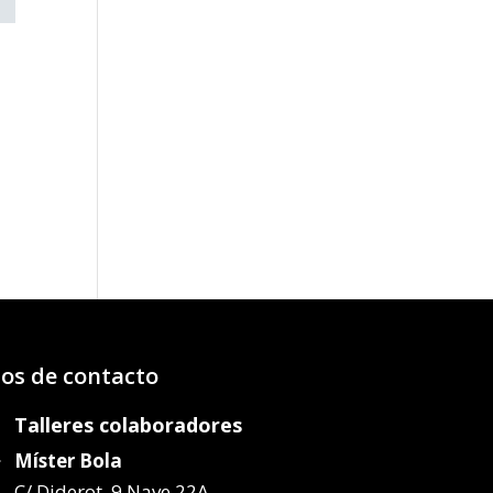
os de contacto
Talleres colaboradores
Míster Bola
C/ Diderot, 9 Nave 22A