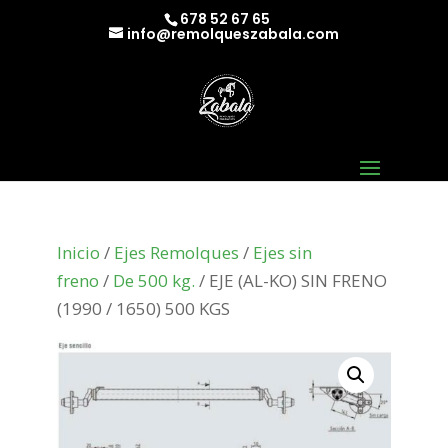
678 52 67 65
info@remolqueszabala.com
Inicio
/
Ejes Remolques
/
Ejes sin
freno
/
De 500 kg.
/ EJE (AL-KO) SIN FRENO
(1990 / 1650) 500 KGS