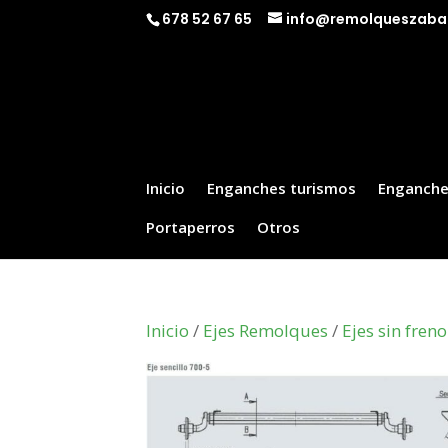
678 52 67 65
info@remolqueszaba
Inicio
Enganches turismos
Enganche
Portaperros
Otros
Inicio
/
Ejes Remolques
/
Ejes sin freno