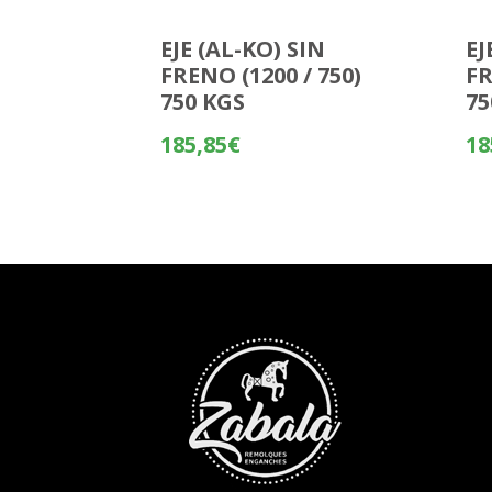
EJE (AL-KO) SIN
EJ
FRENO (1200 / 750)
FR
750 KGS
75
185,85
€
18