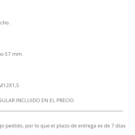
cho.
imo 57 mm.
 M12X1,5
SULAR INCLUIDO EN EL PRECIO
___________________________________________________________
jo pedido, por lo que el plazo de entrega es de 7 días
.