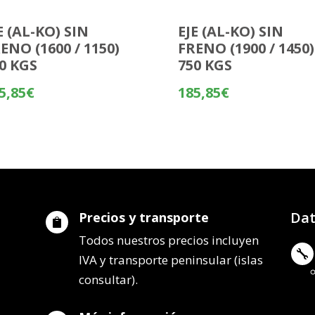
E (AL-KO) SIN
EJE (AL-KO) SIN
ENO (1600 / 1150)
FRENO (1900 / 1450)
0 KGS
750 KGS
5,85
€
185,85
€
Dat
Precios y transporte

Todos nuestros precios incluyen

IVA y transporte peninsular (islas
consultar).