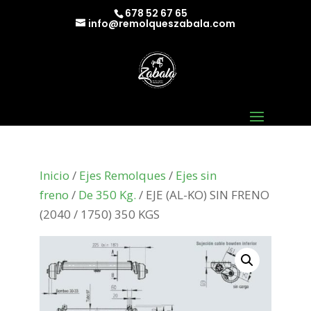
678 52 67 65
info@remolqueszabala.com
Inicio
/
Ejes Remolques
/
Ejes sin
freno
/
De 350 Kg.
/ EJE (AL-KO) SIN FRENO
(2040 / 1750) 350 KGS