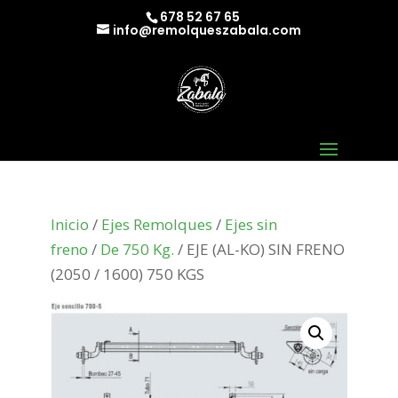
678 52 67 65
info@remolqueszabala.com
Inicio
/
Ejes Remolques
/
Ejes sin
freno
/
De 750 Kg.
/ EJE (AL-KO) SIN FRENO
(2050 / 1600) 750 KGS