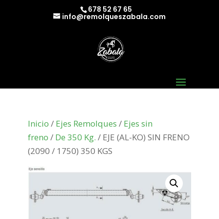
678 52 67 65
info@remolqueszabala.com
Inicio
/
Ejes Remolques
/
Ejes sin
freno
/
De 350 Kg.
/ EJE (AL-KO) SIN FRENO
(2090 / 1750) 350 KGS