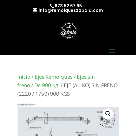
678 52 67 65
info@remolqueszabala.com
Inicio
/
Ejes Remolques
/
Ejes sin
freno
/
De 900 Kg.
/ EJE (AL-KO) SIN FRENO
(2220 / 1750) 900 KGS