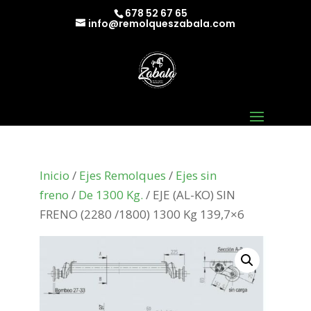
678 52 67 65
info@remolqueszabala.com
Inicio
/
Ejes Remolques
/
Ejes sin
freno
/
De 1300 Kg.
/ EJE (AL-KO) SIN
FRENO (2280 /1800) 1300 Kg 139,7×6