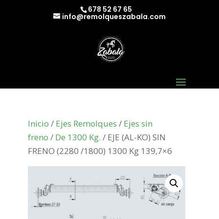
678 52 67 65
info@remolqueszabala.com
Inicio
/
Ejes Remolques
/
Ejes sin
freno
/
De 1300 Kg.
/ EJE (AL-KO) SIN
FRENO (2280 /1800) 1300 Kg 139,7×6