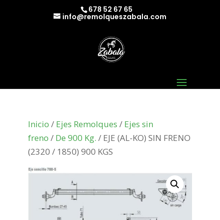
678 52 67 65
info@remolqueszabala.com
Inicio
/
Ejes Remolques
/
Ejes sin
freno
/
De 900 Kg.
/ EJE (AL-KO) SIN FRENO
(2320 / 1850) 900 KGS