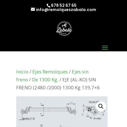
678 52 67 65
info@remolqueszabala.com
Inicio
/
Ejes Remolques
/
Ejes sin
freno
/
De 1300 Kg.
/ EJE (AL-KO) SIN
FRENO (2480 /2000) 1300 Kg 139,7×6