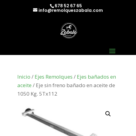
678 52 67 65
info@remolqueszabala.com
Inicio
/
Ejes Remolques
/
Ejes bañados en
aceite
/ Eje sin freno bañado en aceite de
1050 Kg. 5Tx112