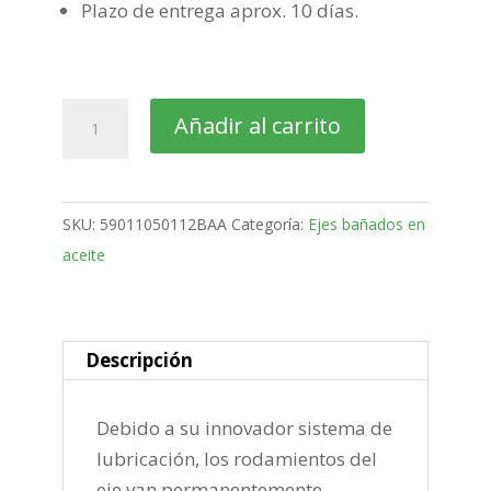
Plazo de entrega aprox. 10 días.
Eje
Añadir al carrito
sin
freno
bañado
SKU:
59011050112BAA
Categoría:
Ejes bañados en
en
aceite
aceite
de
1050
Kg.
Descripción
5Tx112
cantidad
Debido a su innovador sistema de
lubricación, los rodamientos del
eje van permanentemente