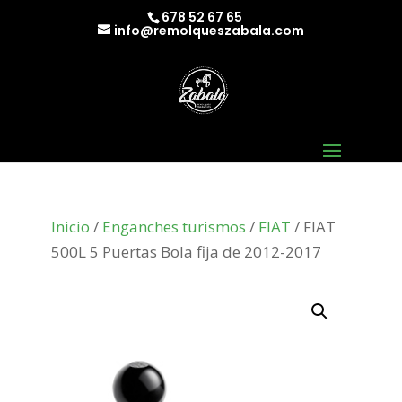
678 52 67 65
info@remolqueszabala.com
Inicio
/
Enganches turismos
/
FIAT
/ FIAT
500L 5 Puertas Bola fija de 2012-2017