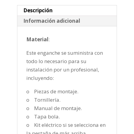
2012-
2017
Descripción
cantidad
Información adicional
Material
:
Este enganche se suministra con
todo lo necesario para su
instalación por un profesional,
incluyendo:
o Piezas de montaje.
o Tornillería.
o Manual de montaje.
o Tapa bola.
o Kit eléctrico si se selecciona en
la pestaña de más arriba.