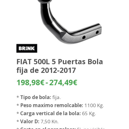
FIAT 500L 5 Puertas Bola
fija de 2012-2017
Rango
198,98
€
-
274,49
€
de
precios:
*
Tipo de bola:
fija.
desde
*
Peso maximo remolcable:
1100 Kg.
198,98€
*
Carga vertical de la bola:
65 Kg.
hasta
*
Valor D:
7,50 Kn.