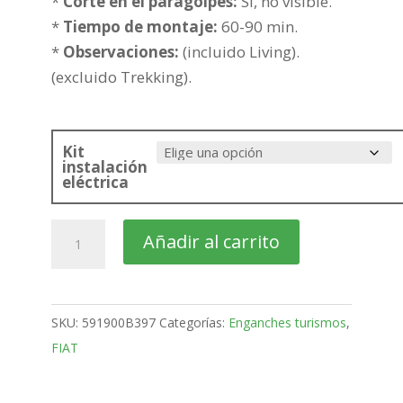
274,49€
*
Corte en el paragolpes:
Si, no visible.
*
Tiempo de montaje:
60-90 min.
*
Observaciones:
(incluido Living).
(excluido Trekking).
Kit
instalación
eléctrica
FIAT
Añadir al carrito
500L
5
Puertas
SKU:
591900B397
Categorías:
Enganches turismos
,
Bola
FIAT
fija
de