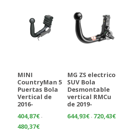
hasta
473,47€
MINI
MG ZS electrico
CountryMan 5
SUV Bola
Puertas Bola
Desmontable
Vertical de
vertical RMCu
2016-
de 2019-
Rango
404,87
€
644,93
€
720,43
€
-
-
de
Rango
480,37
€
precios:
de
desde