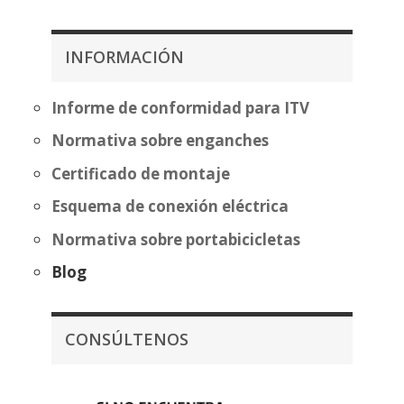
precios:
644,93€
desde
hasta
404,87€
INFORMACIÓN
720,43€
hasta
480,37€
Informe de conformidad para ITV
Normativa sobre enganches
Certificado de montaje
Esquema de conexión eléctrica
Normativa sobre portabicicletas
Blog
CONSÚLTENOS