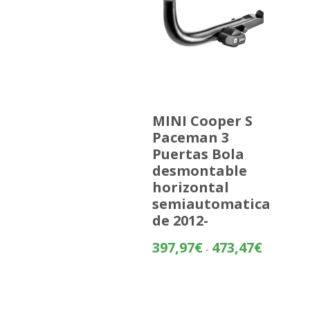
MINI Cooper S
Paceman 3
Puertas Bola
desmontable
horizontal
semiautomatica
de 2012-
Rango
397,97
€
473,47
€
-
de
precios:
desde
397,97€