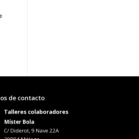
e
o
os:
e
02€
52€
os de contacto
Talleres colaboradores
Míster Bola
C/ Diderot, 9 Nave 22A