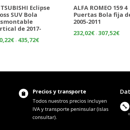
TSUBISHI Eclipse
ALFA ROMEO 159 4
oss SUV Bola
Puertas Bola fija d
esmontable
2005-2011
rtical de 2017-
Rang
232,02
€
307,52
€
-
de
Rango
0,22
€
435,72
€
-
preci
de
desd
precios:
232,
desde
hasta
360,22€
307,
hasta
435,72€
Dat
Precios y transporte

Todos nuestros precios incluyen

IVA y transporte peninsular (islas
consultar).