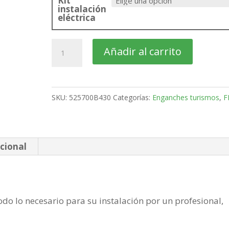
Kit
instalación
eléctrica
FIAT
Añadir al carrito
Grande
Punto
3-
SKU:
525700B430
Categorías:
Enganches turismos
,
F
5
Puertas
Bola
desmontable
cional
horizontal
semiautomatica
de
do lo necesario para su instalación por un profesional,
2005-
2011