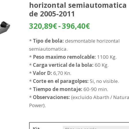
horizontal semiautomatica
de 2005-2011
Rango
320,89
€
-
396,40
€
de
precios:
*
Tipo de bola:
desmontable horizontal
desde
semiautomatica.
320,89€
*
Peso maximo remolcable:
1100 Kg.
hasta
*
Carga vertical de la bola:
60 Kg.
396,40€
*
Valor D:
6,70 Kn.
*
Corte en el paragolpes:
Si, no visible.
*
Tiempo de montaje:
60-90 min.
*
Observaciones:
(excluido Abarth / Natura
Power).