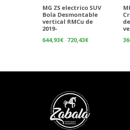
MG ZS electrico SUV
MI
Bola Desmontable
Cr
vertical RMCu de
d
2019-
ve
Rango
644,93
€
720,43
€
36
-
de
precios:
desde
644,93€
hasta
720,43€