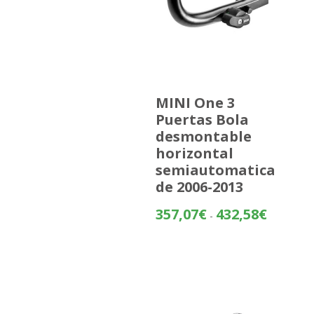
MINI One 3
Puertas Bola
desmontable
horizontal
semiautomatica
de 2006-2013
Rango
357,07
€
432,58
€
-
de
precios:
desde
357,07€
hasta
432,58€