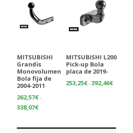
MITSUBISHI
MITSUBISHI L200
Grandis
Pick-up Bola
Monovolumen
placa de 2019-
Bola fija de
Rango
253,25
€
392,46
€
-
2004-2011
de
precios:
262,57
€
-
desde
Rango
338,07
€
253,25€
de
hasta
precios:
392,46€
desde
262,57€