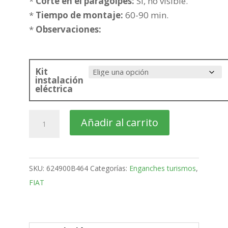
301,23€
*
Corte en el paragolpes:
Si, no visible.
*
Tiempo de montaje:
60-90 min.
*
Observaciones:
Kit
instalación
eléctrica
FIAT
Añadir al carrito
Tipo
5
Puertas
SKU:
624900B464
Categorías:
Enganches turismos
,
Bola
FIAT
fija
de
2016-