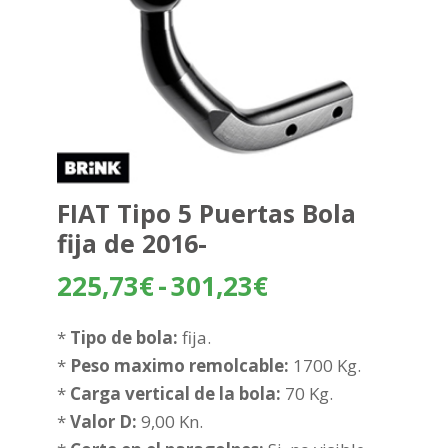
FIAT Tipo 5 Puertas Bola
fija de 2016-
Rango
225,73
€
-
301,23
€
de
precios:
*
Tipo de bola:
fija.
desde
*
Peso maximo remolcable:
1700 Kg.
225,73€
*
Carga vertical de la bola:
70 Kg.
hasta
*
Valor D:
9,00 Kn.