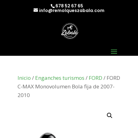
678 52 67 65
info@remolqueszabala.com
Inicio
/
Enganches turismos
/
FORD
/ FORD
C-MAX Monovolumen Bola fija de 2007-
2010