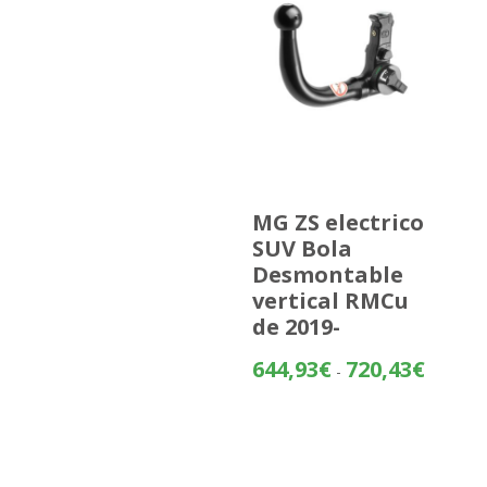
MG ZS electrico
SUV Bola
Desmontable
vertical RMCu
de 2019-
Rango
644,93
€
720,43
€
-
de
precios:
desde
644,93€