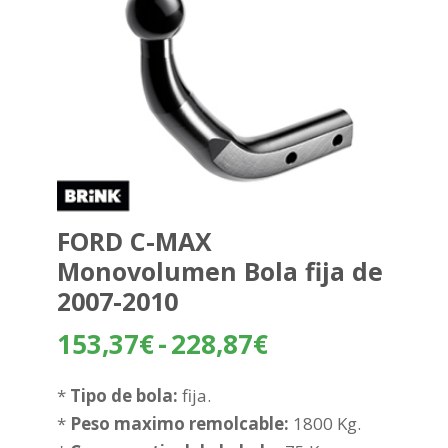
FORD C-MAX
Monovolumen Bola fija de
2007-2010
Rango
153,37
€
-
228,87
€
de
precios:
*
Tipo de bola:
fija.
desde
*
Peso maximo remolcable:
1800 Kg.