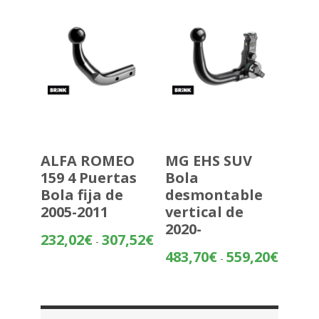
hasta
720,43€
ALFA ROMEO
MG EHS SUV
159 4 Puertas
Bola
Bola fija de
desmontable
2005-2011
vertical de
2020-
Rango
232,02
€
307,52
€
-
de
Rango
483,70
€
559,20
€
-
precios:
de
desde
precios:
232,02€
desde
hasta
483,70€