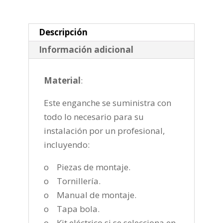
de
2007-
2010
Descripción
cantidad
Información adicional
Material
:
Este enganche se suministra con
todo lo necesario para su
instalación por un profesional,
incluyendo:
o Piezas de montaje.
o Tornillería.
o Manual de montaje.
o Tapa bola.
o Kit eléctrico si se selecciona en