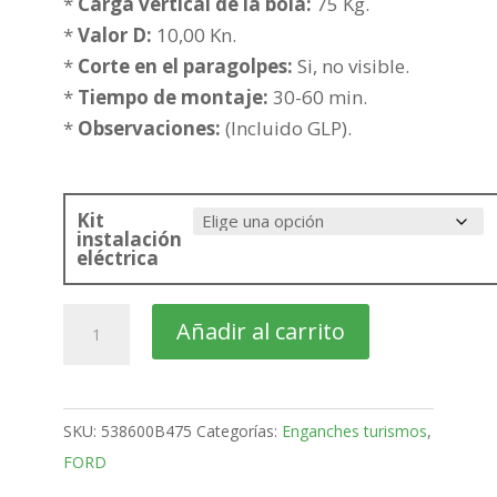
153,37€
*
Carga vertical de la bola:
75 Kg.
hasta
*
Valor D:
10,00 Kn.
228,87€
*
Corte en el paragolpes:
Si, no visible.
*
Tiempo de montaje:
30-60 min.
*
Observaciones:
(Incluido GLP).
Kit
instalación
eléctrica
FORD
Añadir al carrito
C-
MAX
Monovolumen
SKU:
538600B475
Categorías:
Enganches turismos
,
Bola
FORD
fija