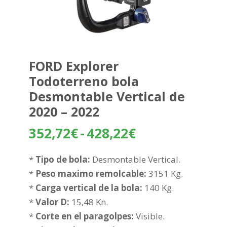
FORD Explorer
Todoterreno bola
Desmontable Vertical de
2020 – 2022
Rango
352,72
€
-
428,22
€
de
precios:
*
Tipo de bola:
Desmontable Vertical.
desde
*
Peso maximo remolcable:
3151 Kg.
352,72€
*
Carga vertical de la bola:
140 Kg.
hasta
*
Valor D:
15,48 Kn.
428,22€
*
Corte en el paragolpes:
Visible.