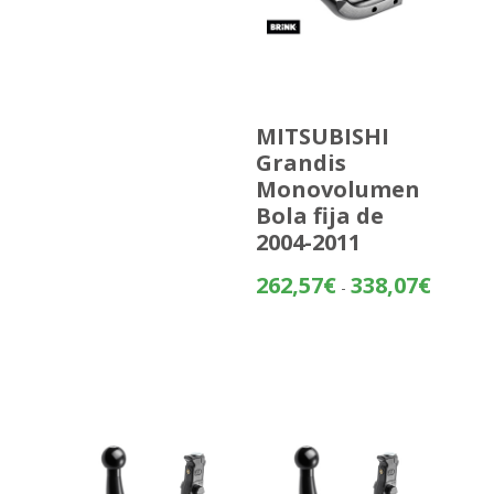
MITSUBISHI
Grandis
Monovolumen
Bola fija de
2004-2011
Rango
262,57
€
338,07
€
-
de
precios:
desde
262,57€
hasta
338,07€