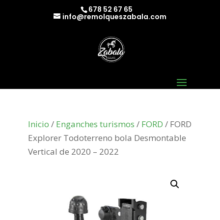
678 52 67 65
info@remolqueszabala.com
Inicio
/
Enganches turismos
/
FORD
/ FORD
Explorer Todoterreno bola Desmontable
Vertical de 2020 – 2022