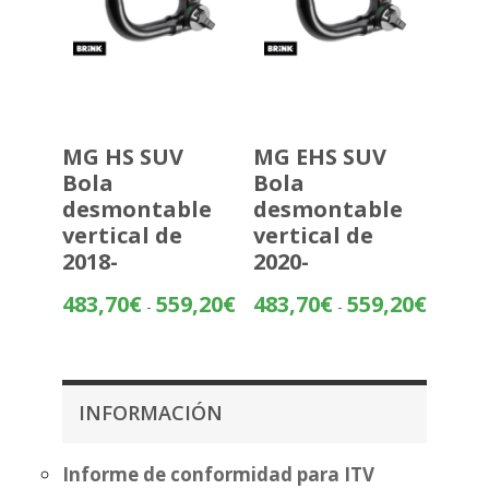
MG HS SUV
MG EHS SUV
Bola
Bola
desmontable
desmontable
vertical de
vertical de
2018-
2020-
Rango
Rango
483,70
€
559,20
€
483,70
€
559,20
€
-
-
de
de
precios:
precios:
desde
desde
483,70€
483,70€
INFORMACIÓN
hasta
hasta
559,20€
559,20€
Informe de conformidad para ITV