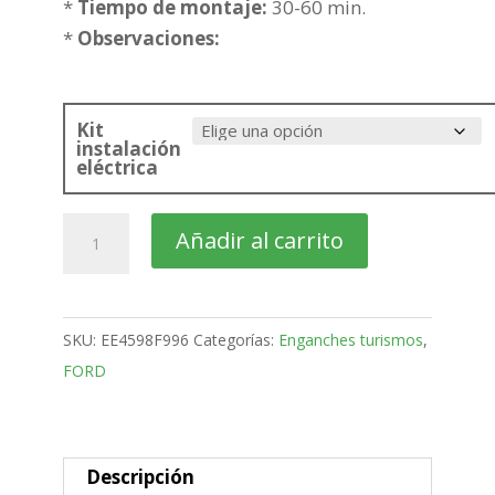
*
Tiempo de montaje:
30-60 min.
*
Observaciones:
Kit
instalación
eléctrica
FORD
Añadir al carrito
Explorer
Todoterreno
bola
SKU:
EE4598F996
Categorías:
Enganches turismos
,
Desmontable
FORD
Vertical
de
2020
-
Descripción