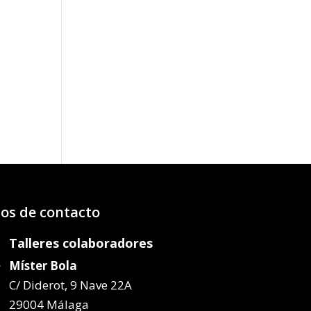
o
os:
e
05€
56€
os de contacto
Talleres colaboradores
Míster Bola
C/ Diderot, 9 Nave 22A
29004 Málaga