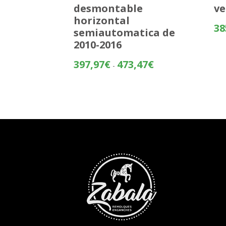
desmontable
ve
horizontal
38
semiautomatica de
2010-2016
Rango
397,97
€
473,47
€
-
de
precios:
desde
397,97€
hasta
473,47€