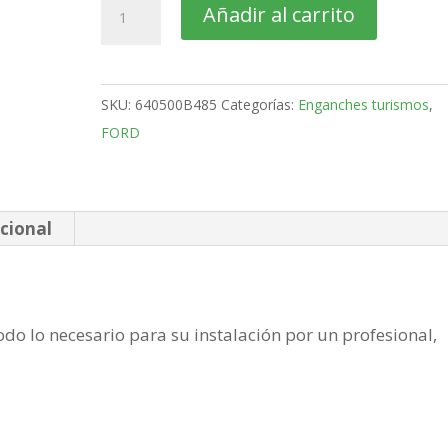
FORD
Añadir al carrito
Fiesta
3-
5
SKU:
640500B485
Categorías:
Enganches turismos
,
Puertas
FORD
Bola
desmontable
vertical
de
cional
2017-
cantidad
do lo necesario para su instalación por un profesional,