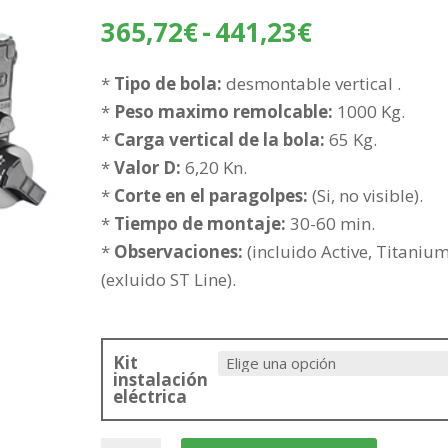
Rango
365,72
€
-
441,23
€
de
precios:
*
Tipo de bola:
desmontable vertical .
desde
*
Peso maximo remolcable:
1000 Kg.
365,72€
*
Carga vertical de la bola:
65 Kg.
hasta
*
Valor D:
6,20 Kn.
441,23€
*
Corte en el paragolpes:
(Si, no visible).
*
Tiempo de montaje:
30-60 min.
*
Observaciones:
(incluido Active, Titanium
(exluido ST Line).
Kit
instalación
eléctrica