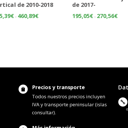
rtical de 2010-2018
de 2017-
Rango
Rang
5,39
€
460,89
€
195,05
€
270,56
€
-
-
de
de
precios:
preci
desde
desd
385,39€
195,
hasta
hasta
460,89€
270,
Dat
Precios y transporte

Todos nuestros precios incluyen

IVA y transporte peninsular (islas
consultar).
Más información