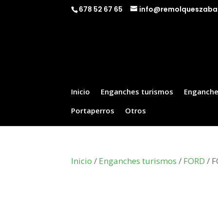
678 52 67 65
info@remolqueszaba
Inicio
Enganches turismos
Enganche
Portaperros
Otros
Inicio
/
Enganches turismos
/
FORD
/ F