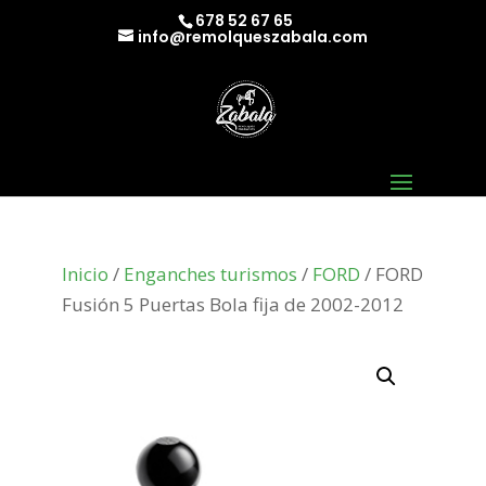
678 52 67 65
info@remolqueszabala.com
Inicio
/
Enganches turismos
/
FORD
/ FORD
Fusión 5 Puertas Bola fija de 2002-2012