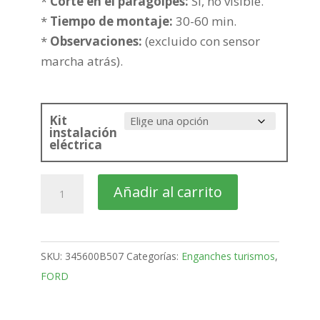
224,48€
*
Corte en el paragolpes:
Si, no visible.
*
Tiempo de montaje:
30-60 min.
*
Observaciones:
(excluido con sensor
marcha atrás).
Kit
instalación
eléctrica
FORD
Añadir al carrito
Fusión
5
Puertas
SKU:
345600B507
Categorías:
Enganches turismos
,
Bola
FORD
fija
de