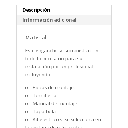
2002-
2012
Descripción
cantidad
Información adicional
Material
:
Este enganche se suministra con
todo lo necesario para su
instalación por un profesional,
incluyendo:
o Piezas de montaje.
o Tornillería.
o Manual de montaje.
o Tapa bola.
o Kit eléctrico si se selecciona en
la pestaña de más arriba.