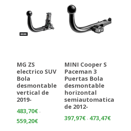
445,16€
MG ZS
MINI Cooper S
electrico SUV
Paceman 3
Bola
Puertas Bola
desmontable
desmontable
vertical de
horizontal
2019-
semiautomatica
de 2012-
483,70
€
-
Rango
397,97
€
473,47
€
-
Rango
559,20
€
de
de
precios: