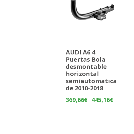
AUDI A6 4
Puertas Bola
desmontable
horizontal
semiautomatica
de 2010-2018
Rango
369,66
€
445,16
€
-
de
precios:
desde
369,66€
hasta