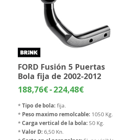
FORD Fusión 5 Puertas
Bola fija de 2002-2012
Rango
188,76
€
-
224,48
€
de
precios:
*
Tipo de bola:
fija.
desde
*
Peso maximo remolcable:
1050 Kg.
188,76€
*
Carga vertical de la bola:
50 Kg.
hasta
*
Valor D:
6,50 Kn.