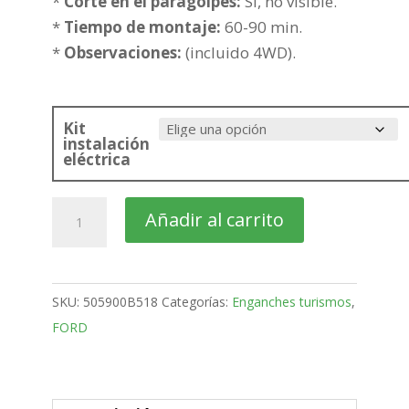
279,99€
*
Corte en el paragolpes:
Si, no visible.
*
Tiempo de montaje:
60-90 min.
*
Observaciones:
(incluido 4WD).
Kit
instalación
eléctrica
FORD
Añadir al carrito
Kuga
SUV
Bola
SKU:
505900B518
Categorías:
Enganches turismos
,
fija
FORD
de
2008-
2013