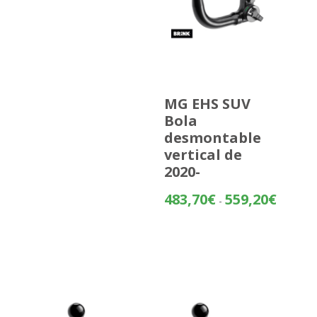
MG EHS SUV
Bola
desmontable
vertical de
2020-
Rango
483,70
€
559,20
€
-
de
precios:
desde
483,70€
hasta
559,20€