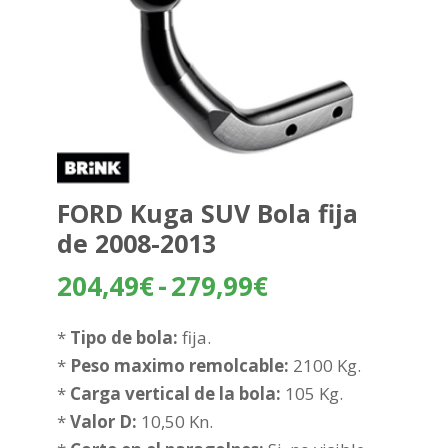
FORD Kuga SUV Bola fija
de 2008-2013
Rango
204,49
€
-
279,99
€
de
precios:
*
Tipo de bola:
fija.
desde
*
Peso maximo remolcable:
2100 Kg.
204,49€
*
Carga vertical de la bola:
105 Kg.
hasta
*
Valor D:
10,50 Kn.