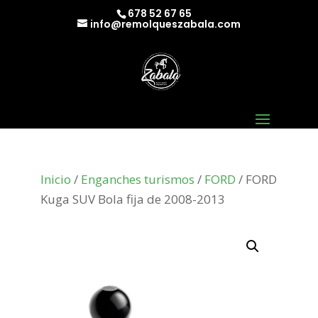
678 52 67 65
info@remolqueszabala.com
Inicio
/
Enganches turismos
/
FORD
/ FORD
Kuga SUV Bola fija de 2008-2013