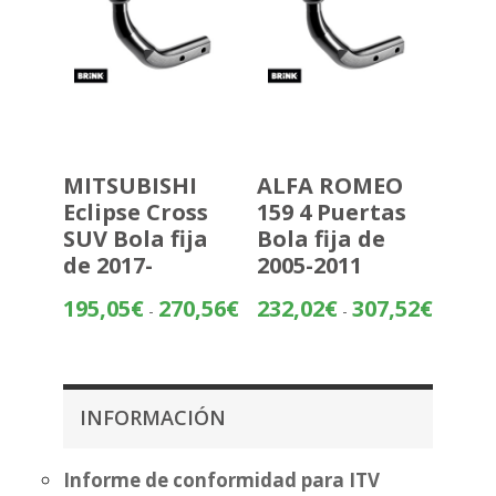
MITSUBISHI
ALFA ROMEO
Eclipse Cross
159 4 Puertas
SUV Bola fija
Bola fija de
de 2017-
2005-2011
Rango
Rango
195,05
€
270,56
€
232,02
€
307,52
€
-
-
de
de
precios:
precios:
desde
desde
195,05€
232,02€
INFORMACIÓN
hasta
hasta
270,56€
307,52€
Informe de conformidad para ITV