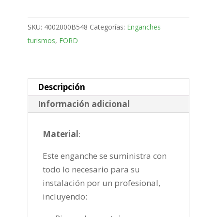
Connect
Furgón
SKU:
4002000B548
Categorías:
Enganches
Bola
turismos
,
FORD
desmontable
horizontal
semiautomatica
de
Descripción
2022-
Información adicional
cantidad
Material
:
Este enganche se suministra con
todo lo necesario para su
instalación por un profesional,
incluyendo: