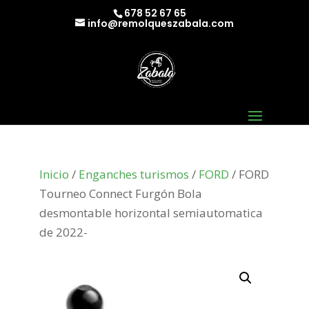
678 52 67 65
info@remolqueszabala.com
Inicio
/
Enganches turismos
/
FORD
/ FORD
Tourneo Connect Furgón Bola
desmontable horizontal semiautomatica
de 2022-