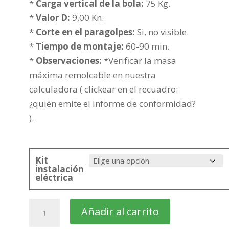
hasta
*
Carga vertical de la bola:
75 Kg.
437,29€
*
Valor D:
9,00 Kn.
*
Corte en el paragolpes:
Si, no visible.
*
Tiempo de montaje:
60-90 min.
*
Observaciones:
*Verificar la masa
máxima remolcable en nuestra
calculadora ( clickear en el recuadro:
¿quién emite el informe de conformidad?
).
Kit
instalación
eléctrica
FORD
Añadir al carrito
Tourneo