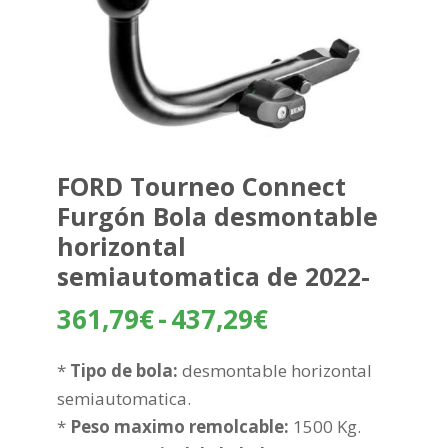
FORD Tourneo Connect
Furgón Bola desmontable
horizontal
semiautomatica de 2022-
Rango
361,79
€
-
437,29
€
de
precios:
*
Tipo de bola:
desmontable horizontal
desde
semiautomatica.
361,79€
*
Peso maximo remolcable:
1500 Kg.