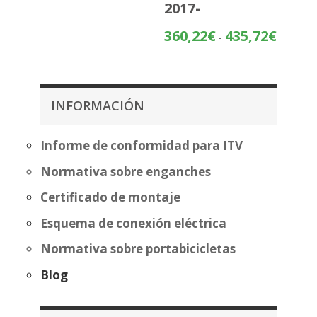
2017-
precios:
desde
Rango
360,22
€
435,72
€
-
195,84€
de
hasta
precios:
271,34€
desde
360,22€
INFORMACIÓN
hasta
435,72€
Informe de conformidad para ITV
Normativa sobre enganches
Certificado de montaje
Esquema de conexión eléctrica
Normativa sobre portabicicletas
Blog