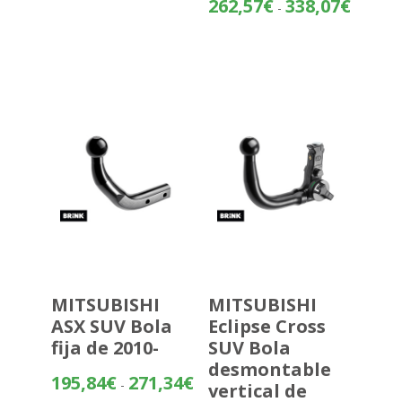
Rango
262,57
€
338,07
€
-
de
precios:
desde
262,57€
hasta
338,07€
MITSUBISHI
MITSUBISHI
ASX SUV Bola
Eclipse Cross
fija de 2010-
SUV Bola
desmontable
Rango
195,84
€
271,34
€
-
vertical de
de