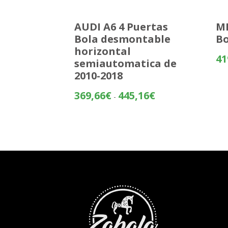
AUDI A6 4 Puertas
ME
Bola desmontable
Bo
horizontal
41
semiautomatica de
2010-2018
Rango
369,66
€
445,16
€
-
de
precios:
desde
369,66€
hasta
445,16€