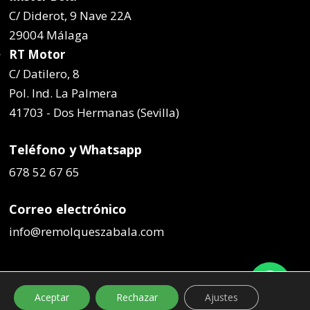
C/ Diderot, 9 Nave 22A
29004 Málaga
RT Motor
C/ Datilero, 8
Pol. Ind. La Palmera
41703 - Dos Hermanas (Sevilla)
Teléfono y Whatsapp
678 52 67 65
Correo electrónico
info@remolqueszabala.com
Aceptar
Rechazar
Ajustes