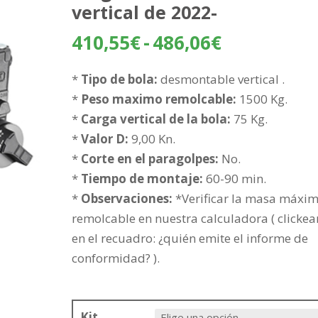
vertical de 2022-
Rango
410,55
€
-
486,06
€
de
precios:
*
Tipo de bola:
desmontable vertical .
desde
*
Peso maximo remolcable:
1500 Kg.
410,55€
*
Carga vertical de la bola:
75 Kg.
hasta
*
Valor D:
9,00 Kn.
486,06€
*
Corte en el paragolpes:
No.
*
Tiempo de montaje:
60-90 min.
*
Observaciones:
*Verificar la masa máxi
remolcable en nuestra calculadora ( clickea
en el recuadro: ¿quién emite el informe de
conformidad? ).
Kit