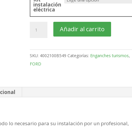
instalación
eléctrica
FORD
Añadir al carrito
Tourneo
Connect
Furgón
SKU:
4002100B549
Categorías:
Enganches turismos
,
Bola
FORD
desmontable
vertical
de
2022-
cional
cantidad
do lo necesario para su instalación por un profesional,