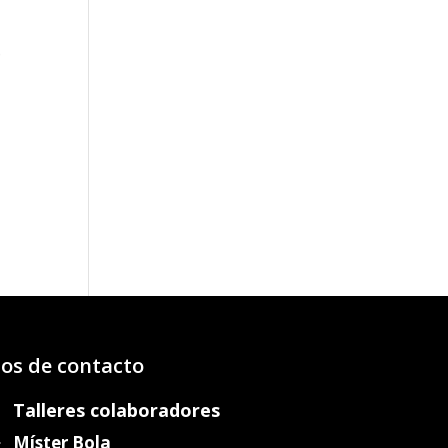
e
o
os:
e
22€
72€
os de contacto
Talleres colaboradores
Míster Bola