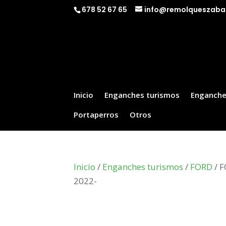
678 52 67 65
info@remolqueszaba
Inicio
Enganches turismos
Enganche
Portaperros
Otros
Inicio
/
Enganches turismos
/
FORD
/ F
2022-