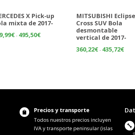
RCEDES X Pick-up
MITSUBISHI Eclips
la mixta de 2017-
Cross SUV Bola
desmontable
Rango
9,99
€
495,50
€
-
vertical de 2017-
de
precios:
Rang
360,22
€
435,72
€
-
desde
de
419,99€
preci
hasta
desd
495,50€
360,
hasta
435,
Dat
Precios y transporte

Todos nuestros precios incluyen

IVA y transporte peninsular (islas