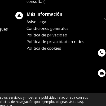
consultar).
Más información

Aviso Legal
Condiciones generales
lques
Política de privacidad
Política de privacidad en redes
Política de cookies


stros servicios y mostrarle publicidad relacionada con sus
 hábitos de navegación (por ejemplo, páginas visitadas).
7 65 - info@remolqueszabala.com
cias
AQUÍ
.