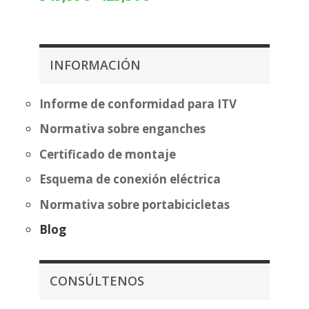
de
precios:
precios:
desde
desde
262,57€
349,99€
hasta
INFORMACIÓN
hasta
338,07€
425,50€
Informe de conformidad para ITV
Normativa sobre enganches
Certificado de montaje
Esquema de conexión eléctrica
Normativa sobre portabicicletas
Blog
CONSÚLTENOS