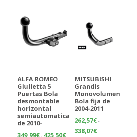
483,70€
hasta
559,20€
ALFA ROMEO
MITSUBISHI
Giulietta 5
Grandis
Puertas Bola
Monovolumen
desmontable
Bola fija de
horizontal
2004-2011
semiautomatica
262,57
€
-
de 2010-
Rango
338,07
€
Rango
349,99
€
425,50
€
-
de