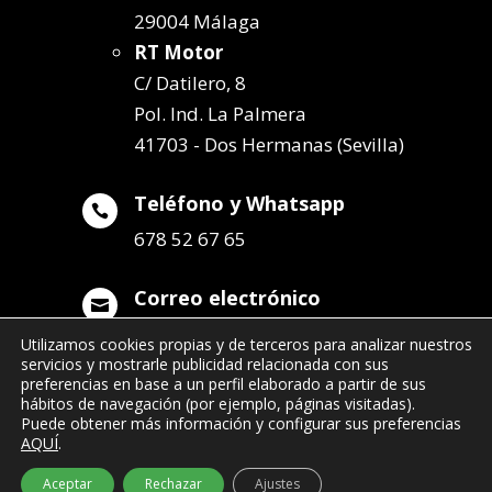
29004 Málaga
RT Motor
C/ Datilero, 8
Pol. Ind. La Palmera
41703 - Dos Hermanas (Sevilla)
Teléfono y Whatsapp

678 52 67 65
Correo electrónico

info@remolqueszabala.com
Utilizamos cookies propias y de terceros para analizar nuestros
servicios y mostrarle publicidad relacionada con sus
preferencias en base a un perfil elaborado a partir de sus
hábitos de navegación (por ejemplo, páginas visitadas).
Puede obtener más información y configurar sus preferencias
AQUÍ
.
©2022 Remolques Zabala
| 678 52 67 65
Aceptar
Rechazar
Ajustes
- info@remolqueszabala.com