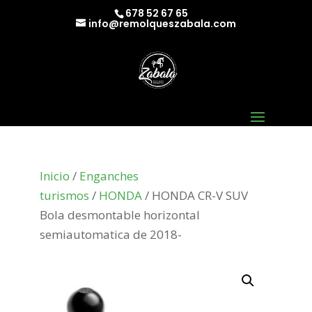
678 52 67 65
info@remolqueszabala.com
Inicio
/
Enganches
turismos
/
HONDA
/ HONDA CR-V SUV
Bola desmontable horizontal
semiautomatica de 2018-