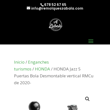
678 52 67 65
info@remolqueszabala.com
Inicio
/
Enganches
turismos
/
HONDA
/ HONDA Jazz 5
Puertas Bola Desmontable vertical RMCu
de 2020-