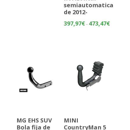
semiautomatica
de 2012-
Rango
397,97
€
473,47
€
-
de
precios:
desde
397,97€
hasta
473,47€
MG EHS SUV
MINI
Bola fija de
CountryMan 5