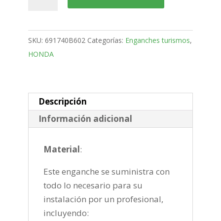
Jazz
5
Puertas
SKU:
691740B602
Categorías:
Enganches turismos
,
Bola
HONDA
Desmontable
vertical
RMCu
de
Descripción
2020-
Información adicional
cantidad
Material
:
Este enganche se suministra con
todo lo necesario para su
instalación por un profesional,
incluyendo: