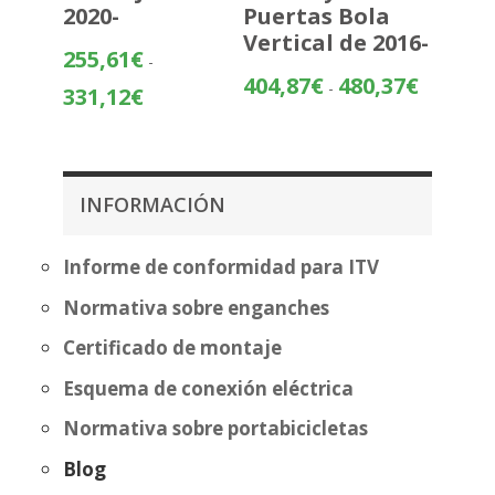
2020-
Puertas Bola
Vertical de 2016-
255,61
€
-
Rango
404,87
€
480,37
€
-
Rango
331,12
€
de
de
precios:
precios:
desde
desde
404,87€
255,61€
INFORMACIÓN
hasta
hasta
480,37€
331,12€
Informe de conformidad para ITV
Normativa sobre enganches
Certificado de montaje
Esquema de conexión eléctrica
Normativa sobre portabicicletas
Blog