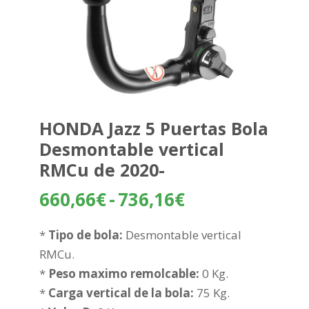
HONDA Jazz 5 Puertas Bola
Desmontable vertical
RMCu de 2020-
Rango
660,66
€
-
736,16
€
de
precios:
*
Tipo de bola:
Desmontable vertical
desde
RMCu.
660,66€
*
Peso maximo remolcable:
0 Kg.
hasta
*
Carga vertical de la bola:
75 Kg.