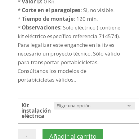
736,16€
*
Valor D:
0 Kn.
*
Corte en el paragolpes:
Si, no visible.
*
Tiempo de montaje:
120 min.
*
Observaciones:
Solo eléctrico ( contiene
kit eléctrico específico referencia 714574).
Para legalizar este enganche en la itv es
necesario un proyecto técnico. Sólo válido
para transportar portabicicletas.
Consúltanos los modelos de
portabicicletas válidos..
Kit
instalación
eléctrica
HONDA
Añadir al carrito