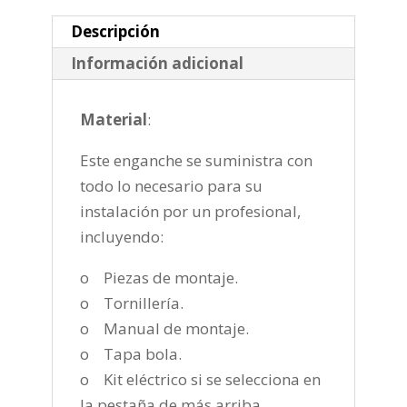
2015-
2020
Descripción
cantidad
Información adicional
Material
:
Este enganche se suministra con
todo lo necesario para su
instalación por un profesional,
incluyendo:
o Piezas de montaje.
o Tornillería.
o Manual de montaje.
o Tapa bola.
o Kit eléctrico si se selecciona en
la pestaña de más arriba.