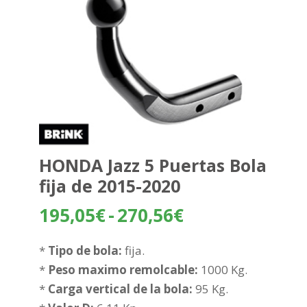
HONDA Jazz 5 Puertas Bola
fija de 2015-2020
Rango
195,05
€
-
270,56
€
de
precios:
*
Tipo de bola:
fija.
desde
*
Peso maximo remolcable:
1000 Kg.
195,05€
*
Carga vertical de la bola:
95 Kg.