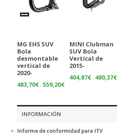
MG EHS SUV
MINI Clubman
Bola
SUV Bola
desmontable
Vertical de
vertical de
2015-
2020-
Rango
404,87
€
480,37
€
-
de
Rango
483,70
€
559,20
€
-
precios:
de
desde
precios:
404,87€
desde
hasta
483,70€
INFORMACIÓN
480,37€
hasta
559,20€
Informe de conformidad para ITV