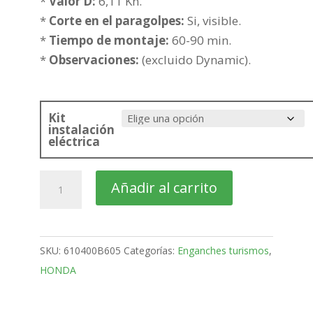
hasta
*
Valor D:
6,11 Kn.
270,56€
*
Corte en el paragolpes:
Si, visible.
*
Tiempo de montaje:
60-90 min.
*
Observaciones:
(excluido Dynamic).
Kit
instalación
eléctrica
HONDA
Añadir al carrito
Jazz
5
Puertas
SKU:
610400B605
Categorías:
Enganches turismos
,
Bola
HONDA
fija
de