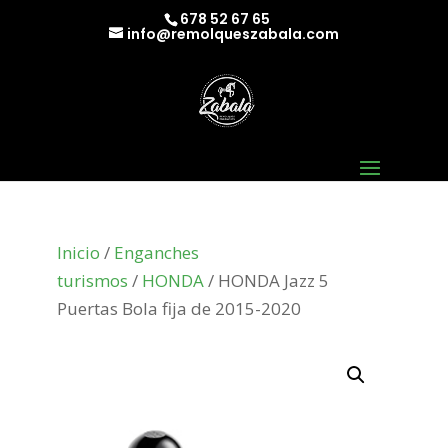
678 52 67 65
info@remolqueszabala.com
Inicio
/
Enganches
turismos
/
HONDA
/ HONDA Jazz 5
Puertas Bola fija de 2015-2020