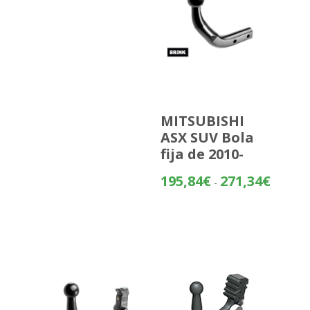
MITSUBISHI
ASX SUV Bola
fija de 2010-
Rango
195,84
€
271,34
€
-
de
precios:
desde
195,84€
hasta
271,34€