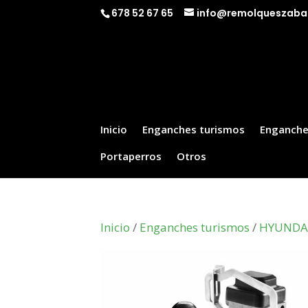
678 52 67 65
info@remolqueszaba
Inicio
Enganches turismos
Enganche
Portaperros
Otros
Inicio
/
Enganches turismos
/
HYUNDA