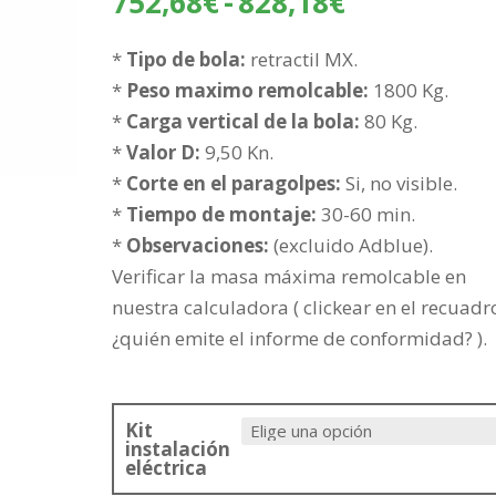
Rango
752,68
€
-
828,18
€
de
precios:
*
Tipo de bola:
retractil MX.
desde
*
Peso maximo remolcable:
1800 Kg.
752,68€
*
Carga vertical de la bola:
80 Kg.
hasta
*
Valor D:
9,50 Kn.
828,18€
*
Corte en el paragolpes:
Si, no visible.
*
Tiempo de montaje:
30-60 min.
*
Observaciones:
(excluido Adblue).
Verificar la masa máxima remolcable en
nuestra calculadora ( clickear en el recuadr
¿quién emite el informe de conformidad? ).
Kit
instalación
eléctrica