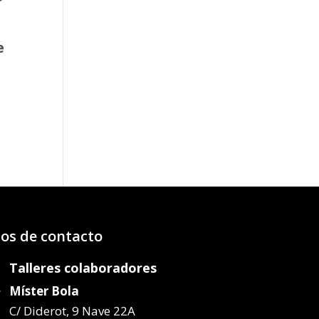
e
o
os:
e
07€
58€
os de contacto
Talleres colaboradores
Míster Bola
C/ Diderot, 9 Nave 22A