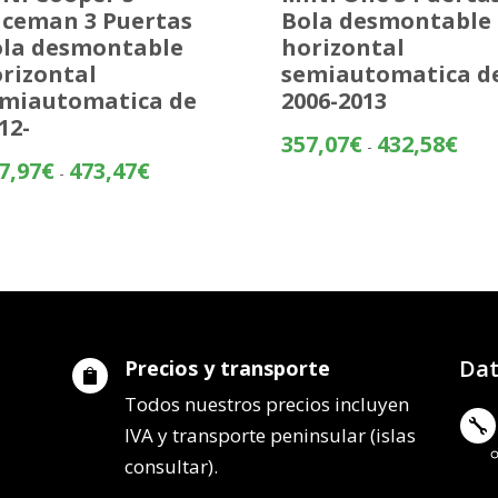
ceman 3 Puertas
Bola desmontable
la desmontable
horizontal
rizontal
semiautomatica d
miautomatica de
2006-2013
12-
Rang
357,07
€
432,58
€
-
de
Rango
7,97
€
473,47
€
-
preci
de
desd
precios:
357,
desde
hasta
397,97€
432,
hasta
473,47€
Dat
Precios y transporte

Todos nuestros precios incluyen

IVA y transporte peninsular (islas
consultar).