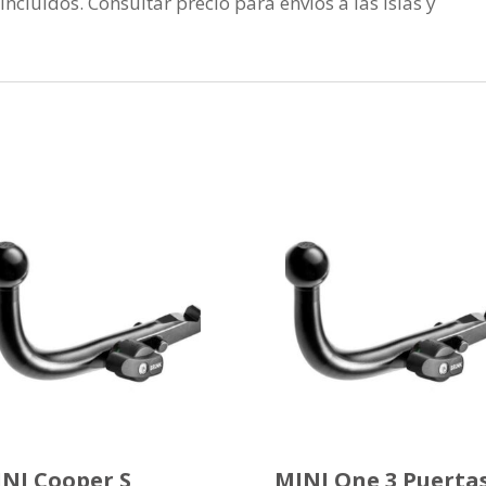
incluidos. Consultar precio para envios a las islas y
NI Cooper S
MINI One 3 Puerta