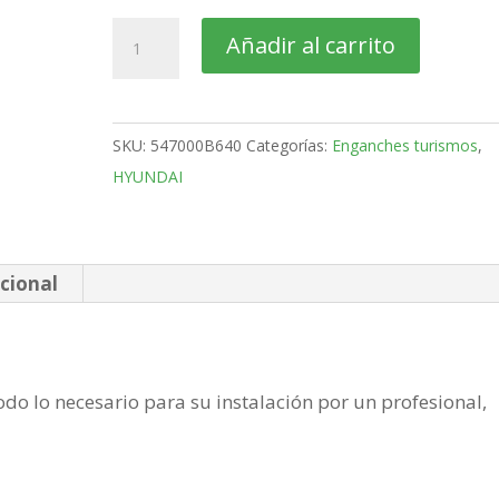
HYUNDAI
Añadir al carrito
i40
Familiar
Bola
SKU:
547000B640
Categorías:
Enganches turismos
,
retractil
HYUNDAI
MX
de
2011-
cantidad
cional
do lo necesario para su instalación por un profesional,