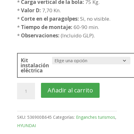
hasta
*
Carga vertical de la bola:
75 Kg.
397,18€
*
Valor D:
7,70 Kn.
*
Corte en el paragolpes:
Si, no visible.
*
Tiempo de montaje:
60-90 min.
*
Observaciones:
(Incluido GLP).
Kit
instalación
eléctrica
HYUNDAI
Añadir al carrito
ix20
5
Puertas
SKU:
536900B645
Categorías:
Enganches turismos
,
Bola
HYUNDAI
desmontable