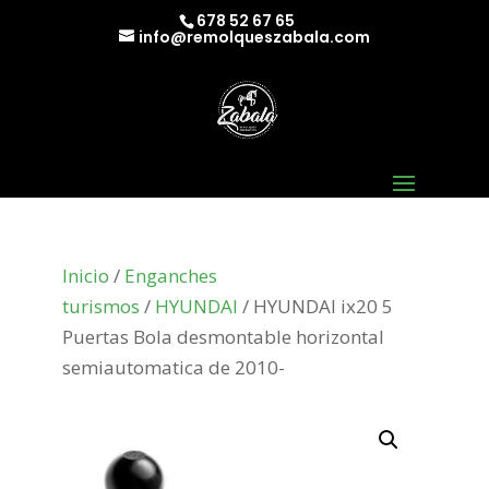
678 52 67 65
info@remolqueszabala.com
Inicio
/
Enganches
turismos
/
HYUNDAI
/ HYUNDAI ix20 5
Puertas Bola desmontable horizontal
semiautomatica de 2010-