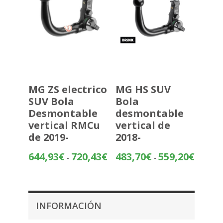
MG ZS electrico
MG HS SUV
SUV Bola
Bola
Desmontable
desmontable
vertical RMCu
vertical de
de 2019-
2018-
Rango
Rango
644,93
€
720,43
€
483,70
€
559,20
€
-
-
de
de
precios:
precios:
desde
desde
644,93€
483,70€
INFORMACIÓN
hasta
hasta
720,43€
559,20€