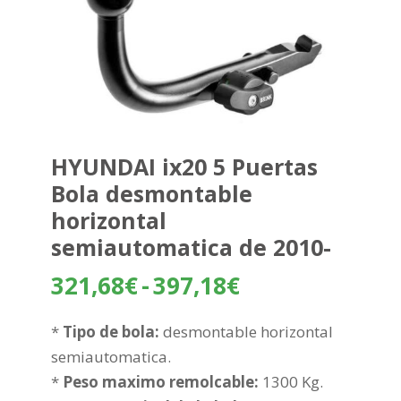
HYUNDAI ix20 5 Puertas
Bola desmontable
horizontal
semiautomatica de 2010-
Rango
321,68
€
-
397,18
€
de
precios:
*
Tipo de bola:
desmontable horizontal
desde
semiautomatica.
321,68€
*
Peso maximo remolcable:
1300 Kg.