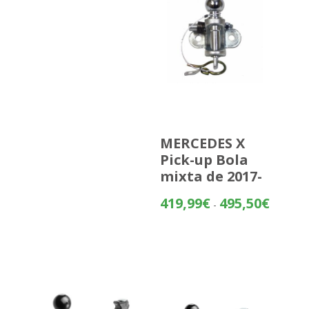
MERCEDES X
Pick-up Bola
mixta de 2017-
Rango
419,99
€
495,50
€
-
de
precios:
desde
419,99€
hasta
495,50€