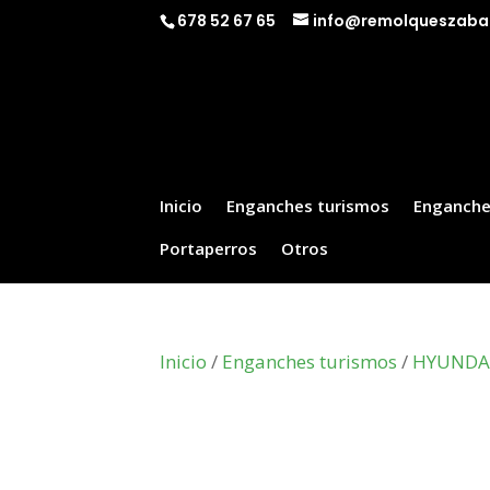
678 52 67 65
info@remolqueszaba
Inicio
Enganches turismos
Enganche
Portaperros
Otros
Inicio
/
Enganches turismos
/
HYUNDA