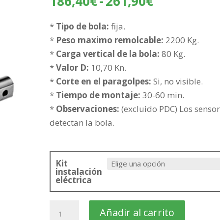
Rango
186,40
€
-
261,90
€
de
precios:
*
Tipo de bola:
fija.
desde
*
Peso maximo remolcable:
2200 Kg.
186,40€
*
Carga vertical de la bola:
80 Kg.
hasta
*
Valor D:
10,70 Kn.
261,90€
*
Corte en el paragolpes:
Si, no visible.
*
Tiempo de montaje:
30-60 min.
*
Observaciones:
(excluido PDC) Los senso
detectan la bola.
Kit
instalación
eléctrica
HYUNDAI
Añadir al carrito