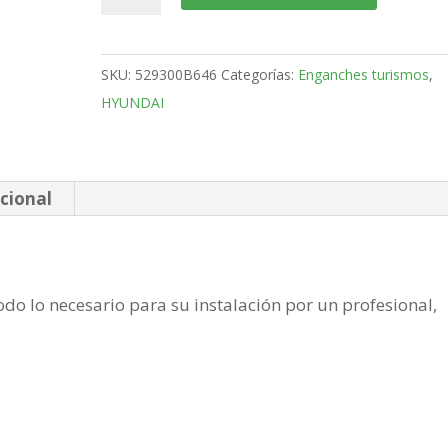
ix35
SUV
Bola
SKU:
529300B646
Categorías:
Enganches turismos
,
fija
HYUNDAI
de
2009-
2015
cantidad
cional
do lo necesario para su instalación por un profesional,