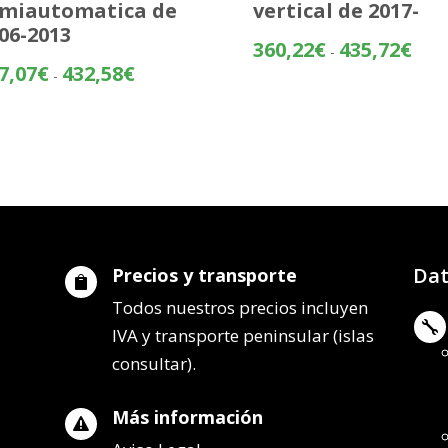
miautomatica de
vertical de 2017-
06-2013
Rang
360,22
€
435,72
€
-
de
Rango
7,07
€
432,58
€
-
preci
de
desd
precios:
360,
desde
hasta
357,07€
435,
hasta
432,58€
Dat
Precios y transporte

Todos nuestros precios incluyen

IVA y transporte peninsular (islas
consultar).
Más información
