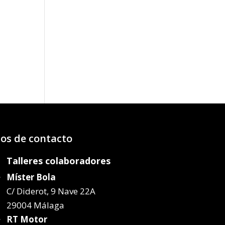
o
os:
e
22€
72€
os de contacto
Talleres colaboradores
Míster Bola
C/ Diderot, 9 Nave 22A
29004 Málaga
RT Motor