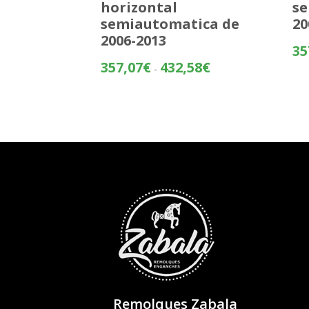
horizontal
se
semiautomatica de
20
2006-2013
35
Rango
357,07
€
432,58
€
-
de
precios:
desde
357,07€
hasta
432,58€
Remolques Zabala