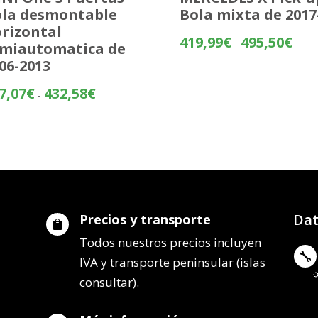
la desmontable
Bola mixta de 2017
rizontal
Rang
419,99
€
495,50
€
-
miautomatica de
de
06-2013
preci
desd
Rango
7,07
€
432,58
€
-
419,
de
hasta
precios:
495,
desde
357,07€
hasta
432,58€
Dat
Precios y transporte

Todos nuestros precios incluyen

IVA y transporte peninsular (islas
consultar).