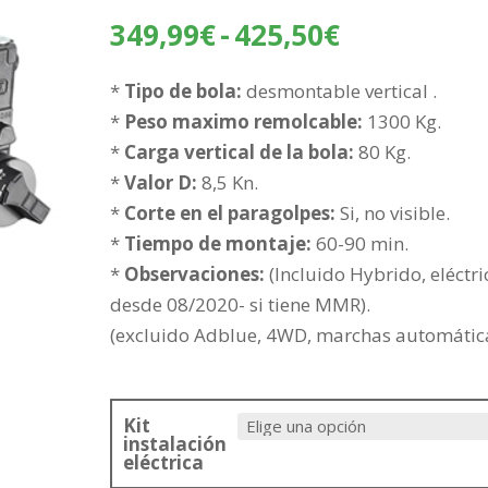
Rango
349,99
€
-
425,50
€
de
precios:
*
Tipo de bola:
desmontable vertical .
desde
*
Peso maximo remolcable:
1300 Kg.
349,99€
*
Carga vertical de la bola:
80 Kg.
hasta
*
Valor D:
8,5 Kn.
425,50€
*
Corte en el paragolpes:
Si, no visible.
*
Tiempo de montaje:
60-90 min.
*
Observaciones:
(Incluido Hybrido, eléctri
desde 08/2020- si tiene MMR).
(excluido Adblue, 4WD, marchas automática
Kit
instalación
eléctrica