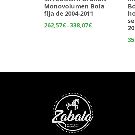
Monovolumen Bola
Bo
fija de 2004-2011
ho
se
Rango
262,57
€
338,07
€
-
20
de
precios:
35
desde
262,57€
hasta
338,07€