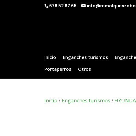
678 52 67 65
info@remolqueszaba
Inicio
Enganches turismos
Enganche
Portaperros
Otros
Inicio
/
Enganches turismos
/
HYUNDA