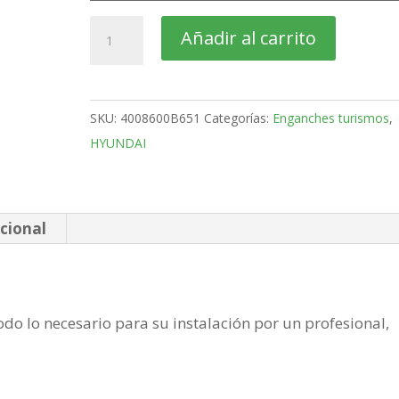
HYUNDAI
Añadir al carrito
Kona
SUV
Bola
SKU:
4008600B651
Categorías:
Enganches turismos
,
desmontable
HYUNDAI
vertical
de
2018-
cantidad
cional
do lo necesario para su instalación por un profesional,