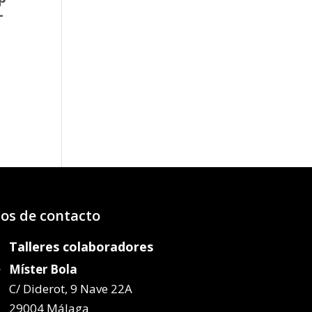
-
o
os:
e
99€
50€
os de contacto
Talleres colaboradores
Míster Bola
C/ Diderot, 9 Nave 22A
29004 Málaga