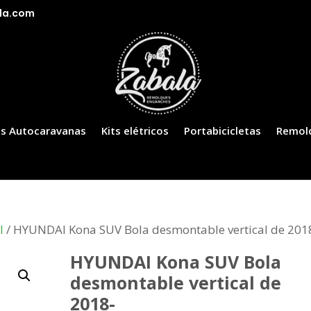
la.com
s Autocaravanas
Kits elétricos
Portabicicletas
Remol
I
/ HYUNDAI Kona SUV Bola desmontable vertical de 201
HYUNDAI Kona SUV Bola
desmontable vertical de
2018-