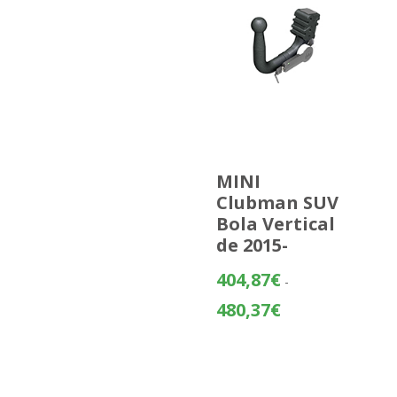
MINI
Clubman SUV
Bola Vertical
de 2015-
404,87
€
-
Rango
480,37
€
de
precios:
desde
404,87€