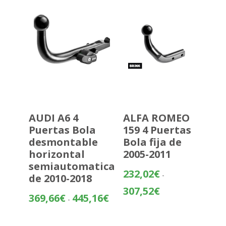
hasta
480,37€
AUDI A6 4
ALFA ROMEO
Puertas Bola
159 4 Puertas
desmontable
Bola fija de
horizontal
2005-2011
semiautomatica
232,02
€
-
de 2010-2018
Rango
307,52
€
Rango
369,66
€
445,16
€
-
de
de
precios:
precios:
desde