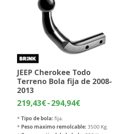
JEEP Cherokee Todo
Terreno Bola fija de 2008-
2013
Rango
219,43
€
-
294,94
€
de
precios:
*
Tipo de bola:
fija.
desde
*
Peso maximo remolcable:
3500 Kg.