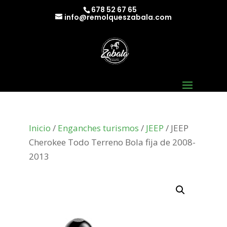
678 52 67 65
info@remolqueszabala.com
Inicio
/
Enganches turismos
/
JEEP
/ JEEP
Cherokee Todo Terreno Bola fija de 2008-
2013