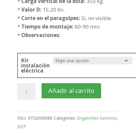
219,43€
*
Carga vertical de la bola:
350 Kg.
hasta
*
Valor D:
15,20 Kn.
294,94€
*
Corte en el paragolpes:
Si, no visible.
*
Tiempo de montaje:
60-90 min.
*
Observaciones:
Kit
instalación
eléctrica
JEEP
Añadir al carrito
Cherokee
Todo
Terreno
SKU:
473200B686
Categorías:
Enganches turismos
,
Bola
JEEP
fija