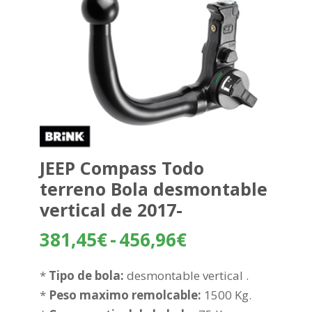
JEEP Compass Todo
terreno Bola desmontable
vertical de 2017-
Rango
381,45
€
-
456,96
€
de
precios:
*
Tipo de bola:
desmontable vertical .
desde
*
Peso maximo remolcable:
1500 Kg.