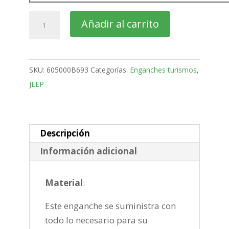
JEEP
Añadir al carrito
Compass
Todo
terreno
SKU:
605000B693
Categorías:
Enganches turismos
,
Bola
JEEP
desmontable
vertical
de
2017-
Descripción
cantidad
Información adicional
Material
:
Este enganche se suministra con
todo lo necesario para su