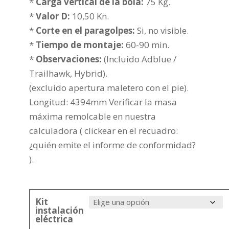
381,45€
*
Carga vertical de la bola:
75 Kg.
hasta
*
Valor D:
10,50 Kn.
456,96€
*
Corte en el paragolpes:
Si, no visible.
*
Tiempo de montaje:
60-90 min.
*
Observaciones:
(Incluido Adblue /
Trailhawk, Hybrid).
(excluido apertura maletero con el pie).
Longitud: 4394mm Verificar la masa
máxima remolcable en nuestra
calculadora ( clickear en el recuadro:
¿quién emite el informe de conformidad?
).
Kit
instalación
eléctrica