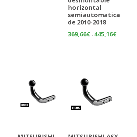
desmontable
horizontal
semiautomatica
de 2010-2018
Rango
369,66
€
445,16
€
-
de
precios:
desde
369,66€
hasta
445,16€
MITSUBISHI
MITSUBISHI ASX