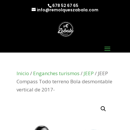
678 52 67 65
info@remolqueszabala.com
Inicio
/
Enganches turismos
/
JEEP
/ JEEP
Compass Todo terreno Bola desmontable
vertical de 2017-