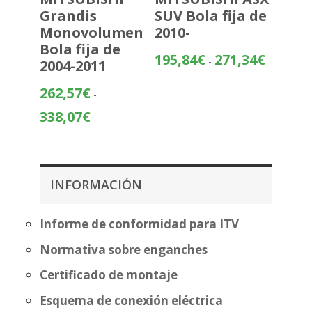
Grandis
SUV Bola fija de
Monovolumen
2010-
Bola fija de
Rango
195,84
€
271,34
€
-
2004-2011
de
precios:
262,57
€
-
desde
Rango
338,07
€
195,84€
de
hasta
precios:
271,34€
desde
262,57€
INFORMACIÓN
hasta
338,07€
Informe de conformidad para ITV
Normativa sobre enganches
Certificado de montaje
Esquema de conexión eléctrica