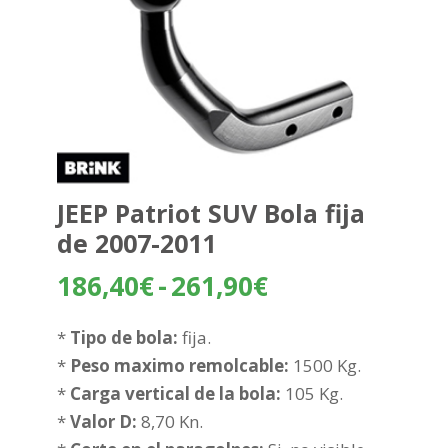
JEEP Patriot SUV Bola fija
de 2007-2011
Rango
186,40
€
-
261,90
€
de
precios:
*
Tipo de bola:
fija.
desde
*
Peso maximo remolcable:
1500 Kg.
186,40€
*
Carga vertical de la bola:
105 Kg.
hasta
*
Valor D:
8,70 Kn.