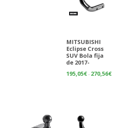
MITSUBISHI
Eclipse Cross
SUV Bola fija
de 2017-
Rango
195,05
€
270,56
€
-
de
precios:
desde
195,05€
hasta
270,56€