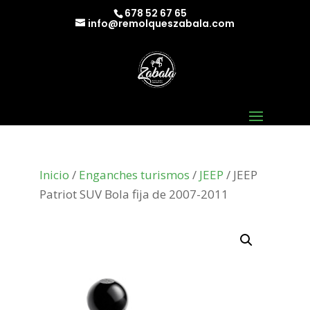
678 52 67 65
info@remolqueszabala.com
Inicio
/
Enganches turismos
/
JEEP
/ JEEP
Patriot SUV Bola fija de 2007-2011