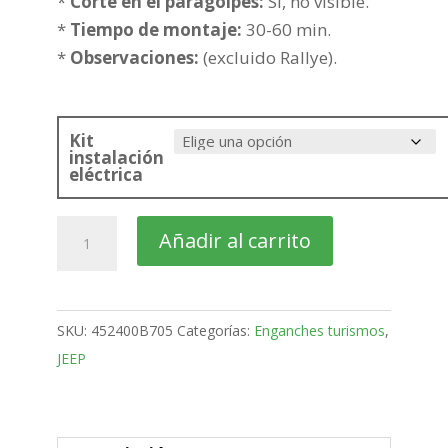
261,90€
*
Corte en el paragolpes:
Si, no visible.
*
Tiempo de montaje:
30-60 min.
*
Observaciones:
(excluido Rallye).
Kit
instalación
eléctrica
JEEP
Añadir al carrito
Patriot
SUV
Bola
SKU:
452400B705
Categorías:
Enganches turismos
,
fija
JEEP
de
2007-
2011