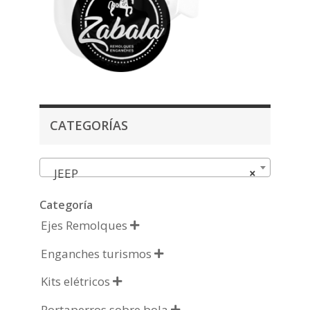
CATEGORÍAS
JEEP
×
Categoría
Ejes Remolques

Enganches turismos

Kits elétricos

Portaperros sobre bola
