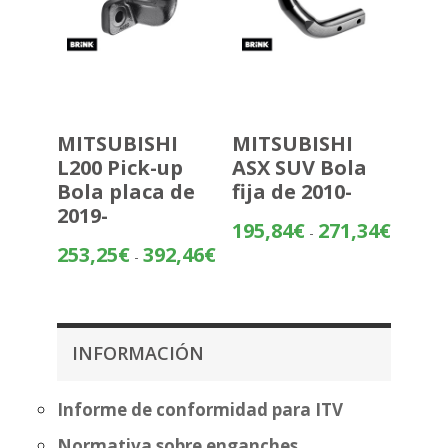
MITSUBISHI
MITSUBISHI
L200 Pick-up
ASX SUV Bola
Bola placa de
fija de 2010-
2019-
Rango
195,84
€
271,34
€
-
de
Rango
253,25
€
392,46
€
-
precios:
de
desde
precios:
195,84€
desde
hasta
253,25€
INFORMACIÓN
271,34€
hasta
392,46€
Informe de conformidad para ITV
Normativa sobre enganches