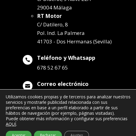
29004 Málaga
RT Motor
C/ Datilero, 8
Pol. Ind. La Palmera
41703 - Dos Hermanas (Sevilla)
Teléfono y Whatsapp

678 52 67 65
Correo electrónico

info@remolqueszabala.com
Utilizamos cookies propias y de terceros para analizar nuestros
servicios y mostrarle publicidad relacionada con sus
preferencias en base a un perfil elaborado a partir de sus
hábitos de navegación (por ejemplo, páginas visitadas).
Puede obtener más información y configurar sus preferencias
AQUÍ
.
©2022 Remolques Zabala
| 678 52 67 65
Aceptar
Rechazar
Ajustes