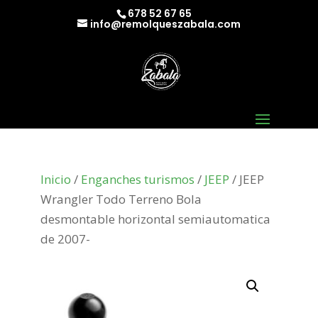
678 52 67 65
info@remolqueszabala.com
Inicio
/
Enganches turismos
/
JEEP
/ JEEP
Wrangler Todo Terreno Bola
desmontable horizontal semiautomatica
de 2007-