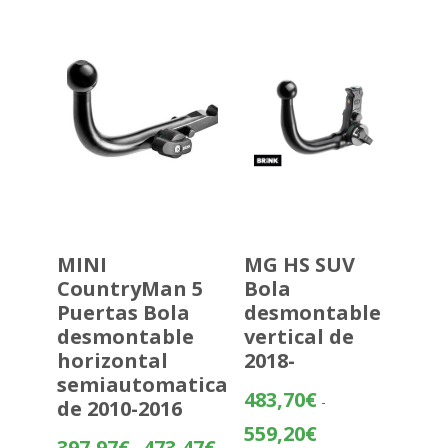
232,02€
hasta
307,52€
MINI
MG HS SUV
CountryMan 5
Bola
Puertas Bola
desmontable
desmontable
vertical de
horizontal
2018-
semiautomatica
483,70
€
-
de 2010-2016
Rango
559,20
€
Rango
397,97
€
473,47
€