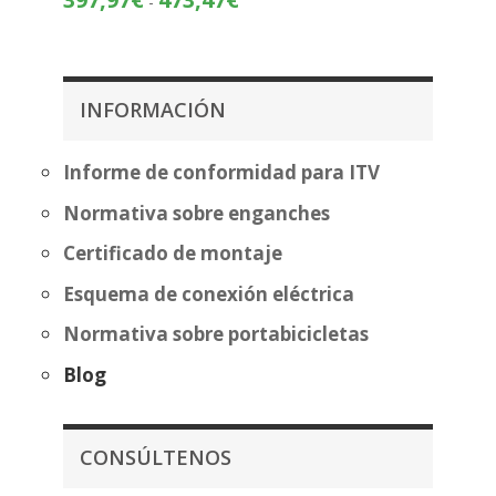
-
de
de
precios:
precios:
desde
desde
483,70€
397,97€
hasta
INFORMACIÓN
hasta
559,20€
473,47€
Informe de conformidad para ITV
Normativa sobre enganches
Certificado de montaje
Esquema de conexión eléctrica
Normativa sobre portabicicletas
Blog
CONSÚLTENOS