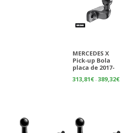
MERCEDES X
Pick-up Bola
placa de 2017-
Rango
313,81
€
389,32
€
-
de
precios
desde
313,81
hasta
389,32