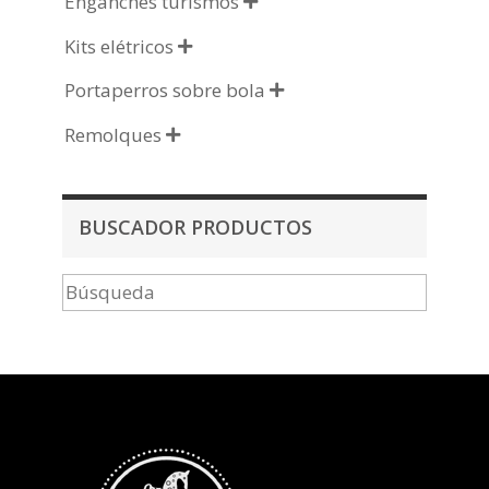
Enganches turismos

Kits elétricos

Portaperros sobre bola

Remolques

BUSCADOR PRODUCTOS