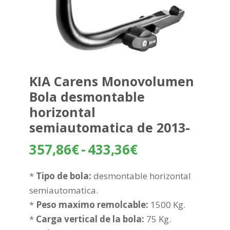
KIA Carens Monovolumen
Bola desmontable
horizontal
semiautomatica de 2013-
Rango
357,86
€
-
433,36
€
de
precios:
*
Tipo de bola:
desmontable horizontal
desde
semiautomatica.
357,86€
*
Peso maximo remolcable:
1500 Kg.
hasta
*
Carga vertical de la bola:
75 Kg.