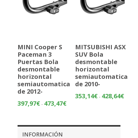
MINI Cooper S
MITSUBISHI ASX
Paceman 3
SUV Bola
Puertas Bola
desmontable
desmontable
horizontal
horizontal
semiautomatica
semiautomatica
de 2010-
de 2012-
Rango
353,14
€
428,64
€
-
de
Rango
397,97
€
473,47
€
-
precios
de
desde
precios:
353,14
desde
hasta
397,97€
INFORMACIÓN
428,64
hasta