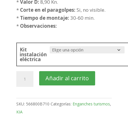
433,36€
*
Valor D:
8,90 Kn.
*
Corte en el paragolpes:
Si, no visible.
*
Tiempo de montaje:
30-60 min.
*
Observaciones:
Kit
instalación
eléctrica
KIA
Añadir al carrito
Carens
Monovolumen
Bola
SKU:
566800B710
Categorías:
Enganches turismos
,
desmontable
KIA
horizontal
semiautomatica