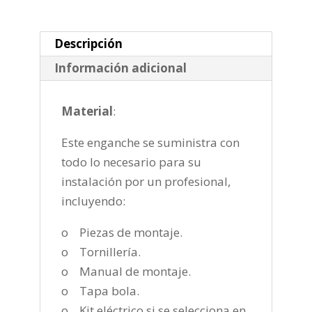
de
2007-
2012
Descripción
cantidad
Información adicional
Material
:
Este enganche se suministra con
todo lo necesario para su
instalación por un profesional,
incluyendo:
o Piezas de montaje.
o Tornillería.
o Manual de montaje.
o Tapa bola.
o Kit eléctrico si se selecciona en