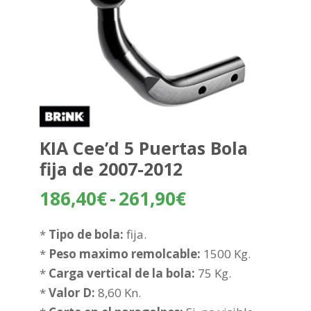
KIA Cee’d 5 Puertas Bola
fija de 2007-2012
Rango
186,40
€
-
261,90
€
de
precios:
*
Tipo de bola:
fija.
desde
*
Peso maximo remolcable:
1500 Kg.
186,40€
*
Carga vertical de la bola:
75 Kg.
hasta
*
Valor D:
8,60 Kn.