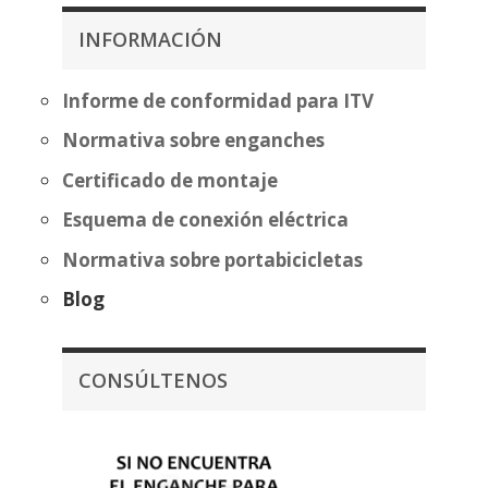
hasta
357,07€
331,12€
INFORMACIÓN
hasta
432,58€
Informe de conformidad para ITV
Normativa sobre enganches
Certificado de montaje
Esquema de conexión eléctrica
Normativa sobre portabicicletas
Blog
CONSÚLTENOS