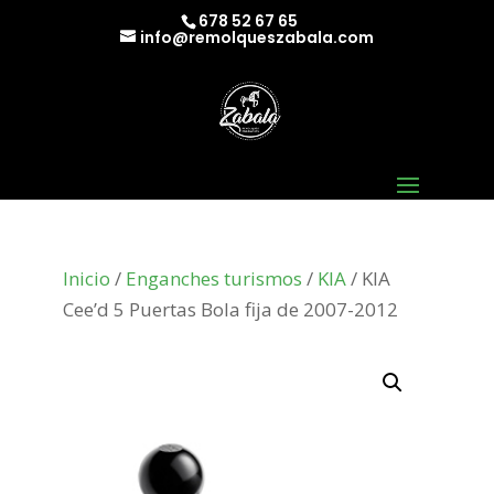
678 52 67 65
info@remolqueszabala.com
Inicio
/
Enganches turismos
/
KIA
/ KIA
Cee’d 5 Puertas Bola fija de 2007-2012