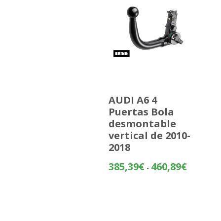
AUDI A6 4
Puertas Bola
desmontable
vertical de 2010-
2018
Rango
385,39
€
460,89
€
-
de
precios:
desde
385,39€
hasta