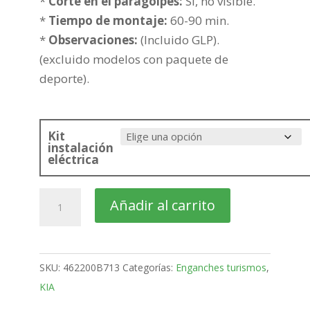
261,90€
*
Corte en el paragolpes:
Si, no visible.
*
Tiempo de montaje:
60-90 min.
*
Observaciones:
(Incluido GLP).
(excluido modelos con paquete de
deporte).
Kit
instalación
eléctrica
KIA
Añadir al carrito
Cee'd
5
Puertas
SKU:
462200B713
Categorías:
Enganches turismos
,
Bola
KIA
fija