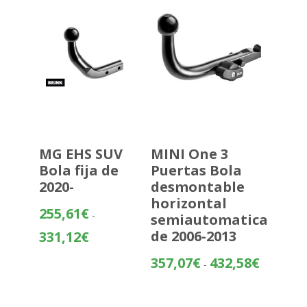
460,89€
MG EHS SUV
MINI One 3
Bola fija de
Puertas Bola
2020-
desmontable
horizontal
255,61
€
-
semiautomatica
Rango
de 2006-2013
331,12
€
de
Rango
357,07
€
432,58
€
precios:
-
de
desde
precios:
255,61€
desde