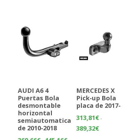
desde
404,87€
hasta
480,37€
AUDI A6 4
MERCEDES X
Puertas Bola
Pick-up Bola
desmontable
placa de 2017-
horizontal
313,81
€
-
semiautomatica
Rango
de 2010-2018
389,32
€
de
Rango