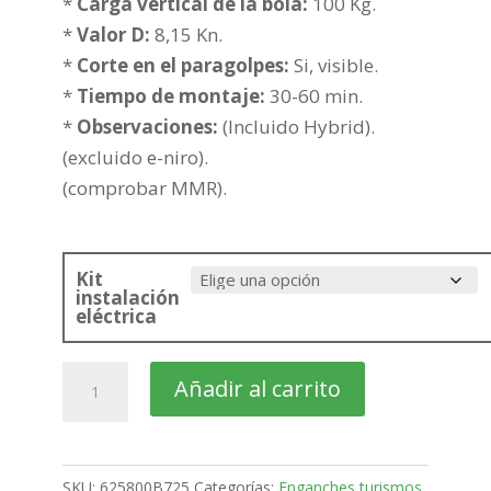
390,10€
*
Carga vertical de la bola:
100 Kg.
hasta
*
Valor D:
8,15 Kn.
465,61€
*
Corte en el paragolpes:
Si, visible.
*
Tiempo de montaje:
30-60 min.
*
Observaciones:
(Incluido Hybrid).
(excluido e-niro).
(comprobar MMR).
Kit
instalación
eléctrica
KIA
Añadir al carrito
Niro
SUV
Bola
SKU:
625800B725
Categorías:
Enganches turismos
,