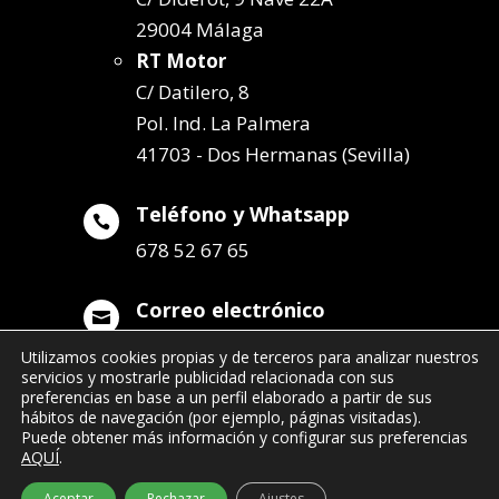
29004 Málaga
RT Motor
C/ Datilero, 8
Pol. Ind. La Palmera
41703 - Dos Hermanas (Sevilla)
Teléfono y Whatsapp

678 52 67 65
Correo electrónico

info@remolqueszabala.com
Utilizamos cookies propias y de terceros para analizar nuestros
servicios y mostrarle publicidad relacionada con sus
preferencias en base a un perfil elaborado a partir de sus
hábitos de navegación (por ejemplo, páginas visitadas).
Puede obtener más información y configurar sus preferencias
AQUÍ
.
©2022 Remolques Zabala
| 678 52 67 65
Aceptar
Rechazar
Ajustes