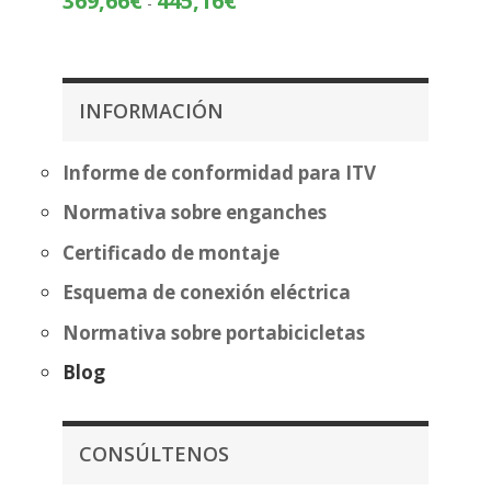
369,66
€
445,16
€
-
precios:
de
desde
precios:
313,81€
desde
hasta
369,66€
389,32€
INFORMACIÓN
hasta
445,16€
Informe de conformidad para ITV
Normativa sobre enganches
Certificado de montaje
Esquema de conexión eléctrica
Normativa sobre portabicicletas
Blog
CONSÚLTENOS