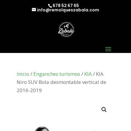
678 52 67 65
info@remolqueszabala.com
Inicio
/
Enganches turismos
/
KIA
/ KIA
Niro SUV Bola desmontable vertical de
2016-2019