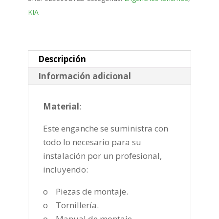
desmontable
KIA
vertical
de
2016-
2019
Descripción
cantidad
Información adicional
Material
:
Este enganche se suministra con
todo lo necesario para su
instalación por un profesional,
incluyendo:
o Piezas de montaje.
o Tornillería.
o Manual de montaje.