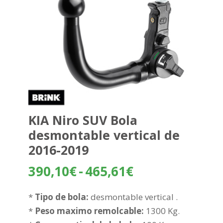
KIA Niro SUV Bola
desmontable vertical de
2016-2019
Rango
390,10
€
-
465,61
€
de
precios:
*
Tipo de bola:
desmontable vertical .
desde
*
Peso maximo remolcable:
1300 Kg.