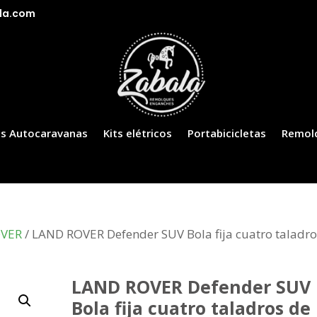
la.com
s Autocaravanas
Kits elétricos
Portabicicletas
Remol
OVER
/ LAND ROVER Defender SUV Bola fija cuatro taladr
LAND ROVER Defender SUV
Bola fija cuatro taladros de