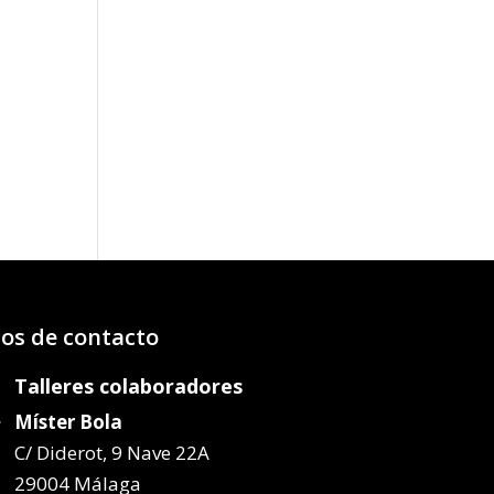
o
os:
e
87€
37€
os de contacto
Talleres colaboradores
Míster Bola
C/ Diderot, 9 Nave 22A
29004 Málaga