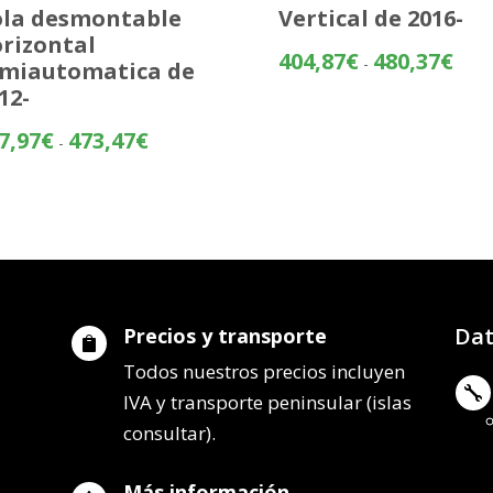
la desmontable
Vertical de 2016-
rizontal
Rang
404,87
€
480,37
€
-
miautomatica de
de
12-
preci
desd
Rango
7,97
€
473,47
€
-
404,
de
hasta
precios:
480,
desde
397,97€
hasta
473,47€
Dat
Precios y transporte

Todos nuestros precios incluyen

IVA y transporte peninsular (islas
consultar).
Más información