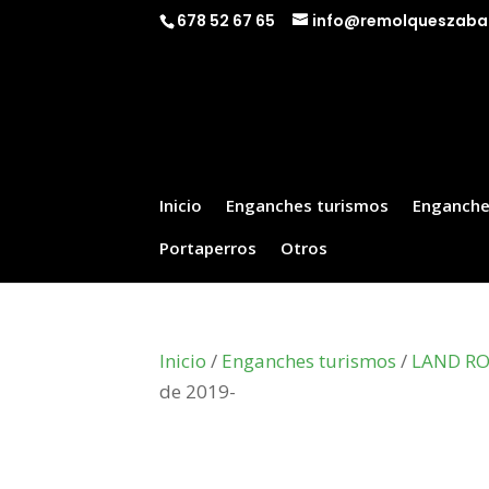
678 52 67 65
info@remolqueszaba
Inicio
Enganches turismos
Enganche
Portaperros
Otros
Inicio
/
Enganches turismos
/
LAND R
de 2019-