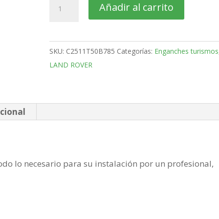
LAND
Añadir al carrito
ROVER
Defender
SUV
SKU:
C2511T50B785
Categorías:
Enganches turismos
Bola
LAND ROVER
fija
cuatro
taladros
de
cional
2019-
cantidad
do lo necesario para su instalación por un profesional,