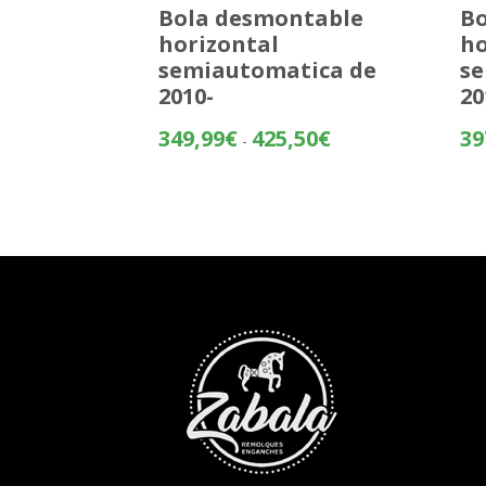
Bola desmontable
Bo
horizontal
ho
semiautomatica de
se
2010-
20
Rango
349,99
€
425,50
€
39
-
de
precios:
desde
349,99€
hasta
425,50€