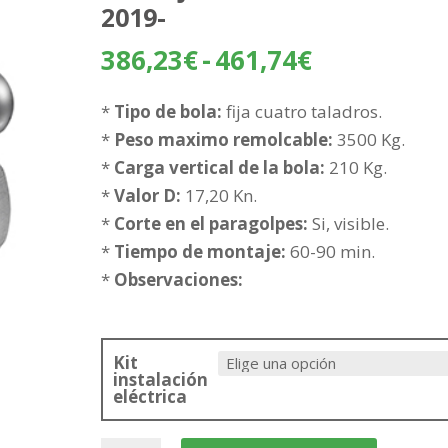
2019-
Rango
386,23
€
-
461,74
€
de
precios:
*
Tipo de bola:
fija cuatro taladros.
desde
*
Peso maximo remolcable:
3500 Kg.
386,23€
*
Carga vertical de la bola:
210 Kg.
hasta
*
Valor D:
17,20 Kn.
461,74€
*
Corte en el paragolpes:
Si, visible.
*
Tiempo de montaje:
60-90 min.
*
Observaciones:
Kit
instalación
eléctrica